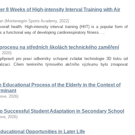
r 8 Weeks of High-intensity Interval Training with Air
an
(
Montenegrin Sports Academy
,
2022
)
erall health. High-intensity interval training (HIIT) is a popular form of
 a functional way of developing cardiorespiratory fitness. ...
 procesu na středních školách technického zaměření
,
2020
)
připravit pro praxi odborníky schopné zvládat technologie 3D tisku od
alizaci. Cílem terénního týmového akčního výzkumu bylo zmapovat
he Educational Process of the Elderly in the Context of
erminant
love
,
2026
)
 to Successful Student Adaptation in Secondary School
love
,
2026
)
Educational Opportunities in Later Life