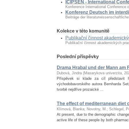
ICIPSEN - International Conf
Konference International Conference o
Konferenz Deutsch im interdi
Beiträge der literaturwissenschaftlic
Kolekce v této komunitě
Publikační činnost akademick
Publikační činnost akademických pr
Poslední příspěvky
Drama Hrabal und der Mann am F
Dubová, Jindra
(
Masarykova univerzita
,
20
Příspěvek si klade za cíl představ
východobavorského autora Bernharda Set
tvorbě nejdříve prozaické ...
The effect of mediterranean diet 
Klímová, Blanka
;
Novotny, M.
;
Schlegel, P
At present, due to the demographic changes 
active life of these people by both pharmac