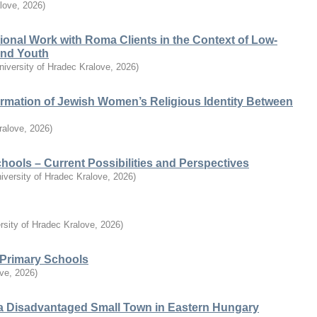
alove
,
2026
)
ional Work with Roma Clients in the Context of Low-
 and Youth
niversity of Hradec Kralove
,
2026
)
ormation of Jewish Women’s Religious Identity Between
ralove
,
2026
)
chools – Current Possibilities and Perspectives
iversity of Hradec Kralove
,
2026
)
rsity of Hradec Kralove
,
2026
)
n Primary Schools
ove
,
2026
)
a Disadvantaged Small Town in Eastern Hungary