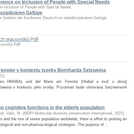
erence on Inclusion of People with Special Needs
n Inclusion of People with Special Needs
sziplinären Gefüge
hen Sektion der Konferenz Deutsch im interdisziplinären Gefüge
ých pracovníků PdF
acovníků PdF
enster v kontextu tvorby Bernharda Setzweina
21
)
it hru HRABAL und der Mann am Fenster [Hrabal a muž u okna]
zweina v kontextu jeho tvorby. Pozornost bude věnována Setzweinově
on cognitive functions in the elderly population
etr
;
Valis, M.
(
MDPI-Molecular diversity preservation international
,
2021
)
and the rise of senior population worldwide, there is effort to prolong an
ological and non‐pharmacological strategies. The purpose of ...