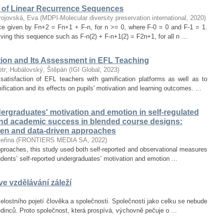
of Linear Recurrence Sequences
rojovská, Eva
(
MDPI-Molecular diversity preservation international
,
2020
)
nce given by Fn+2 = Fn+1 + F-n, for n >= 0, where F-0 = 0 and F-1 = 1.
olving this sequence such as F-n(2) + F-n+1(2) = F2n+1, for all n ...
tion and Its Assessment in EFL Teaching
tr
;
Hubálovský, Štěpán
(
IGI Global
,
2023
)
satisfaction of EFL teachers with gamification platforms as well as to
ication and its effects on pupils' motivation and learning outcomes. ...
rgraduates' motivation and emotion in self-regulated
and academic success in blended course designs:
ven and data-driven approaches
eřina
(
FRONTIERS MEDIA SA
,
2022
)
proaches, this study used both self-reported and observational measures
tudents’ self-reported undergraduates’ motivation and emotion ...
e vzdělávání záleží
lostního pojetí člověka a společnosti. Společnosti jako celku se nebude
jedinců. Proto společnost, která prospívá, výchovně pečuje o ...