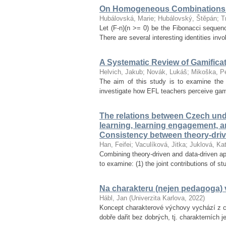
On Homogeneous Combinations 
Hubálovská, Marie
;
Hubálovský, Štěpán
;
T
Let (F-n)(n >= 0) be the Fibonacci seque
There are several interesting identities inv
A Systematic Review of Gamifica
Helvich, Jakub
;
Novák, Lukáš
;
Mikoška, Pe
The aim of this study is to examine the 
investigate how EFL teachers perceive gamif
The relations between Czech unde
learning, learning engagement, 
Consistency between theory-dri
Han, Feifei
;
Vaculíková, Jitka
;
Juklová, Kat
Combining theory-driven and data-driven ap
to examine: (1) the joint contributions of s
Na charakteru (nejen pedagoga) v
Hábl, Jan
(
Univerzita Karlova
,
2022
)
Koncept charakterové výchovy vychází z ce
dobře dařit bez dobrých, tj. charakterních 