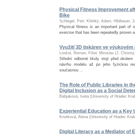
Physical Fitness Improvement afte
Bike
Schlegel, Petr
;
Křehký, Adam
;
Hiblbauer, J
Physical fitness is an important part of ov
exercise that has been repeatedly proven as
Využití 3D tiskáren ve výukovém
Loskot, Roman
;
Fišer, Miroslav
(
J. Chromý
Střední odborné školy stojí před úkolem 
návrhu modelu až po jeho fyzickou re
současnou ...
The Role of Public Libraries in t
Digital Inclusion as a Social Det
Babjaková, Iveta
(
University of Hradec Kra
Experiential Education as a Key
Knotková, Alena
(
University of Hradec Kra
Digital Literacy as a Mediator of 