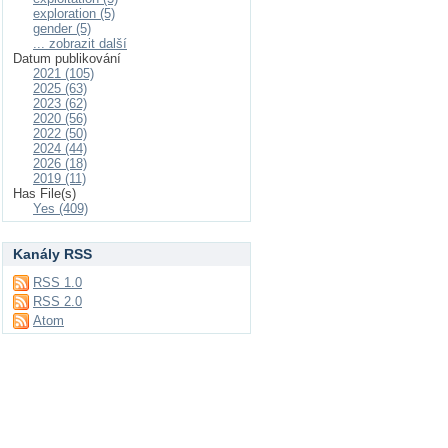
exploration (5)
gender (5)
... zobrazit další
Datum publikování
2021 (105)
2025 (63)
2023 (62)
2020 (56)
2022 (50)
2024 (44)
2026 (18)
2019 (11)
Has File(s)
Yes (409)
Kanály RSS
RSS 1.0
RSS 2.0
Atom