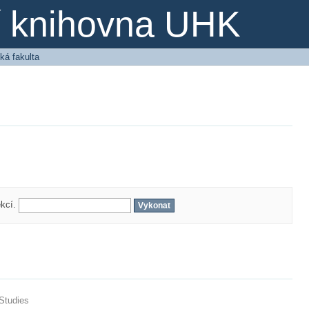
ní knihovna UHK
ká fakulta
ekcí.
 Studies