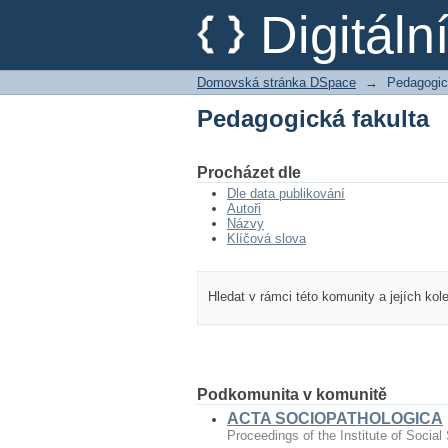
Pedagogická fakulta
Digitál
Domovská stránka DSpace
→
Pedagogic
Pedagogická fakulta
Procházet dle
Dle data publikování
Autoři
Názvy
Klíčová slova
Hledat v rámci této komunity a jejích kol
Podkomunita v komunitě
ACTA SOCIOPATHOLOGICA
Proceedings of the Institute of Social