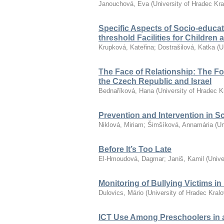
Janouchová, Eva
(
University of Hradec Kr
Specific Aspects of Socio-educat
threshold Facilities for Children
Krupková, Kateřina
;
Dostrašilová, Katka
(
U
The Face of Relationship: The F
the Czech Republic and Israel
Bednaříková, Hana
(
University of Hradec K
Prevention and Intervention in S
Niklová, Miriam
;
Šimšíková, Annamária
(
Un
Before It’s Too Late
El-Hmoudová, Dagmar
;
Janiš, Kamil
(
Unive
Monitoring of Bullying Victims i
Dulovics, Mário
(
University of Hradec Kral
ICT Use Among Preschoolers in 