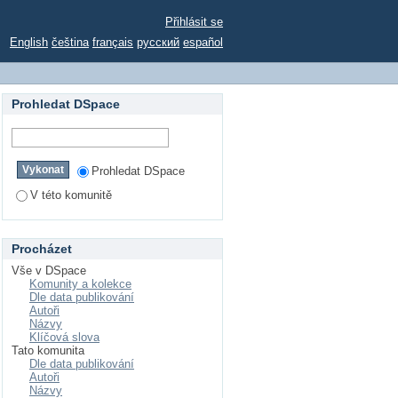
Přihlásit se
English
čeština
français
русский
español
Prohledat DSpace
Prohledat DSpace
V této komunitě
Procházet
Vše v DSpace
Komunity a kolekce
Dle data publikování
Autoři
Názvy
Klíčová slova
Tato komunita
Dle data publikování
Autoři
Názvy