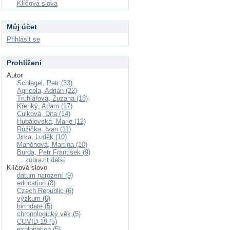
Klíčová slova
Můj účet
Přihlásit se
Prohlížení
Autor
Schlegel, Petr (33)
Agricola, Adrián (22)
Truhlářová, Zuzana (18)
Křehký, Adam (17)
Culková, Dita (14)
Hubálovská, Marie (12)
Růžička, Ivan (11)
Jirka, Luděk (10)
Maněnová, Martina (10)
Burda, Petr František (9)
... zobrazit další
Klíčové slovo
datum narození (9)
education (8)
Czech Republic (6)
výzkum (6)
birthdate (5)
chronologický věk (5)
COVID-19 (5)
exploitation (5)