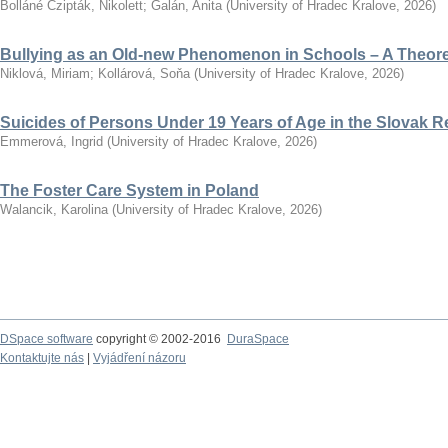
Bolláné Czipták, Nikolett
;
Galán, Anita
(
University of Hradec Kralove
,
2026
)
Bullying as an Old-new Phenomenon in Schools – A Theoret
Niklová, Miriam
;
Kollárová, Soňa
(
University of Hradec Kralove
,
2026
)
Suicides of Persons Under 19 Years of Age in the Slovak R
Emmerová, Ingrid
(
University of Hradec Kralove
,
2026
)
The Foster Care System in Poland
Walancik, Karolina
(
University of Hradec Kralove
,
2026
)
DSpace software
copyright © 2002-2016
DuraSpace
Kontaktujte nás
|
Vyjádření názoru