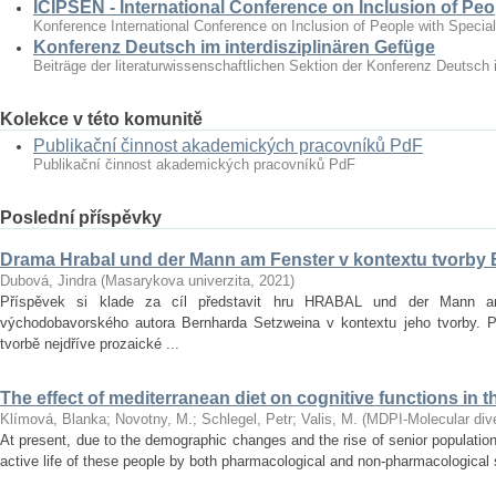
ICIPSEN - International Conference on Inclusion of Peo
Konference International Conference on Inclusion of People with Specia
Konferenz Deutsch im interdisziplinären Gefüge
Beiträge der literaturwissenschaftlichen Sektion der Konferenz Deutsch 
Kolekce v této komunitě
Publikační činnost akademických pracovníků PdF
Publikační činnost akademických pracovníků PdF
Poslední příspěvky
Drama Hrabal und der Mann am Fenster v kontextu tvorby
Dubová, Jindra
(
Masarykova univerzita
,
2021
)
Příspěvek si klade za cíl představit hru HRABAL und der Mann 
východobavorského autora Bernharda Setzweina v kontextu jeho tvorby. 
tvorbě nejdříve prozaické ...
The effect of mediterranean diet on cognitive functions in t
Klímová, Blanka
;
Novotny, M.
;
Schlegel, Petr
;
Valis, M.
(
MDPI-Molecular diver
At present, due to the demographic changes and the rise of senior population 
active life of these people by both pharmacological and non‐pharmacological s