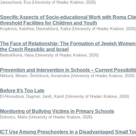
Janouchová, Eva
(
University of Hradec Kralove
,
2026
)
Specific Aspects of Socio-educational Work with Roma Clie
threshold Facilities for Children and Youth
Krupková, Kateřina
;
Dostrašilová, Katka
(
University of Hradec Kralove
,
2026
)
The Face of Relationship: The Formation of Jewish Women’
the Czech Republic and Israel
Bednaříková, Hana
(
University of Hradec Kralove
,
2026
)
Prevention and Intervention in Schools – Current Possibili
Niklová, Miriam
;
Šimšíková, Annamária
(
University of Hradec Kralove
,
2026
)
Before It’s Too Late
El-Hmoudová, Dagmar
;
Janiš, Kamil
(
University of Hradec Kralove
,
2026
)
Monitoring of Bullying Victims in Primary Schools
Dulovics, Mário
(
University of Hradec Kralove
,
2026
)
ICT Use Among Preschoolers in a Disadvantaged Small To