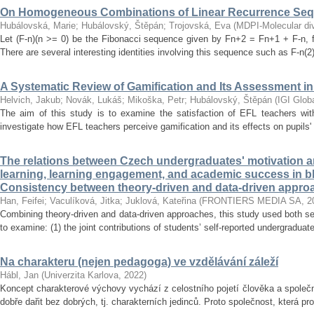
On Homogeneous Combinations of Linear Recurrence Se
Hubálovská, Marie
;
Hubálovský, Štěpán
;
Trojovská, Eva
(
MDPI-Molecular dive
Let (F-n)(n >= 0) be the Fibonacci sequence given by Fn+2 = Fn+1 + F-n, f
There are several interesting identities involving this sequence such as F-n(2)
A Systematic Review of Gamification and Its Assessment i
Helvich, Jakub
;
Novák, Lukáš
;
Mikoška, Petr
;
Hubálovský, Štěpán
(
IGI Glob
The aim of this study is to examine the satisfaction of EFL teachers with
investigate how EFL teachers perceive gamification and its effects on pupils'
The relations between Czech undergraduates' motivation an
learning, learning engagement, and academic success in b
Consistency between theory-driven and data-driven appro
Han, Feifei
;
Vaculíková, Jitka
;
Juklová, Kateřina
(
FRONTIERS MEDIA SA
,
2
Combining theory-driven and data-driven approaches, this study used both s
to examine: (1) the joint contributions of students’ self-reported undergraduat
Na charakteru (nejen pedagoga) ve vzdělávání záleží
Hábl, Jan
(
Univerzita Karlova
,
2022
)
Koncept charakterové výchovy vychází z celostního pojetí člověka a společn
dobře dařit bez dobrých, tj. charakterních jedinců. Proto společnost, která pr