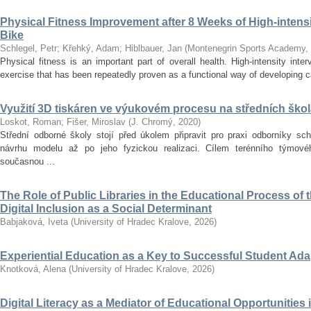
Physical Fitness Improvement after 8 Weeks of High-intensit
Bike
Schlegel, Petr
;
Křehký, Adam
;
Hiblbauer, Jan
(
Montenegrin Sports Academy
,
Physical fitness is an important part of overall health. High-intensity inter
exercise that has been repeatedly proven as a functional way of developing car
Využití 3D tiskáren ve výukovém procesu na středních ško
Loskot, Roman
;
Fišer, Miroslav
(
J. Chromý
,
2020
)
Střední odborné školy stojí před úkolem připravit pro praxi odborníky sc
návrhu modelu až po jeho fyzickou realizaci. Cílem terénního týmo
současnou ...
The Role of Public Libraries in the Educational Process of t
Digital Inclusion as a Social Determinant
Babjaková, Iveta
(
University of Hradec Kralove
,
2026
)
Experiential Education as a Key to Successful Student Ad
Knotková, Alena
(
University of Hradec Kralove
,
2026
)
Digital Literacy as a Mediator of Educational Opportunities i