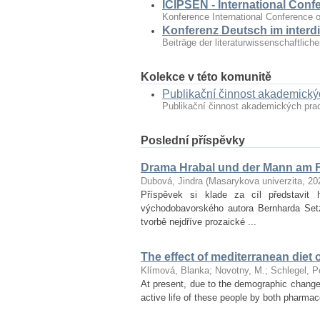
ICIPSEN - International Conf
Konference International Conference o
Konferenz Deutsch im interdi
Beiträge der literaturwissenschaftlic
Kolekce v této komunitě
Publikační činnost akademick
Publikační činnost akademických pr
Poslední příspěvky
Drama Hrabal und der Mann am F
Dubová, Jindra
(
Masarykova univerzita
,
20
Příspěvek si klade za cíl představ
východobavorského autora Bernharda Set
tvorbě nejdříve prozaické ...
The effect of mediterranean diet 
Klímová, Blanka
;
Novotny, M.
;
Schlegel, P
At present, due to the demographic changes 
active life of these people by both pharmac