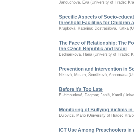
Janouchová, Eva
(
University of Hradec Kr
Specific Aspects of Socio-educat
threshold Facilities for Children
Krupková, Kateřina
;
Dostrašilová, Katka
(
U
The Face of Relationship: The F
the Czech Republic and Israel
Bednaříková, Hana
(
University of Hradec K
Prevention and Intervention in S
Niklová, Miriam
;
Šimšíková, Annamária
(
Un
Before It’s Too Late
El-Hmoudová, Dagmar
;
Janiš, Kamil
(
Unive
Monitoring of Bullying Victims i
Dulovics, Mário
(
University of Hradec Kral
ICT Use Among Preschoolers in 