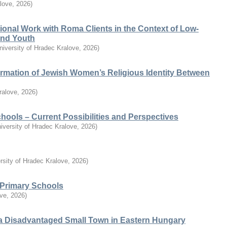
alove
,
2026
)
ional Work with Roma Clients in the Context of Low-
 and Youth
niversity of Hradec Kralove
,
2026
)
ormation of Jewish Women’s Religious Identity Between
ralove
,
2026
)
chools – Current Possibilities and Perspectives
iversity of Hradec Kralove
,
2026
)
rsity of Hradec Kralove
,
2026
)
n Primary Schools
ove
,
2026
)
a Disadvantaged Small Town in Eastern Hungary