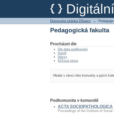
Pedagogická fakulta
Digitál
Domovská stránka DSpace
→
Pedagogic
Pedagogická fakulta
Procházet dle
Dle data publikování
Autoři
Názvy
Klíčová slova
Hledat v rámci této komunity a jejích kol
Podkomunita v komunitě
ACTA SOCIOPATHOLOGICA
Proceedings of the Institute of Social