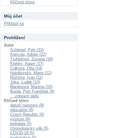
Klíčová slova
Můj účet
Přihlásit se
Prohlížení
Autor
Schlegel, Petr (33)
Agricola, Adrián (22)
Truhlářová, Zuzana (18)
Křehký, Adam (17)
Culková, Dita (14)
Hubálovská, Marie (12)
Růžička, Ivan (11)
Jirka, Luděk (10)
Maněnová, Martina (10)
Burda, Petr František (9)
... zobrazit další
Klíčové slovo
datum narození (9)
education (8)
Czech Republic (6)
výzkum (6)
birthdate (5)
chronologický věk (5)
COVID-19 (5)
exploitation (5)