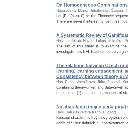
On Homogeneous Combinations 
Hubálovská, Marie
;
Hubálovský, Štěpán
;
T
Let (F-n)(n >= 0) be the Fibonacci seque
There are several interesting identities inv
A Systematic Review of Gamifica
Helvich, Jakub
;
Novák, Lukáš
;
Mikoška, Pe
The aim of this study is to examine the 
investigate how EFL teachers perceive gamif
The relations between Czech unde
learning, learning engagement, 
Consistency between theory-dri
Han, Feifei
;
Vaculíková, Jitka
;
Juklová, Kat
Combining theory-driven and data-driven ap
to examine: (1) the joint contributions of s
Na charakteru (nejen pedagoga) v
Hábl, Jan
(
Univerzita Karlova
,
2022
)
Koncept charakterové výchovy vychází z ce
dobře dařit bez dobrých, tj. charakterních 