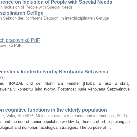
erence on Inclusion of People with Special Needs
n Inclusion of People with Special Needs
sziplinären Gefüge
hen Sektion der Konferenz Deutsch im interdisziplinären Gefüge
ých pracovníků PdF
acovníků PdF
enster v kontextu tvorby Bernharda Setzweina
21
)
it hru HRABAL und der Mann am Fenster [Hrabal a muž u okna]
zweina v kontextu jeho tvorby. Pozornost bude věnována Setzweinově
on cognitive functions in the elderly population
etr
;
Valis, M.
(
MDPI-Molecular diversity preservation international
,
2021
)
and the rise of senior population worldwide, there is effort to prolong an
ological and non‐pharmacological strategies. The purpose of ...