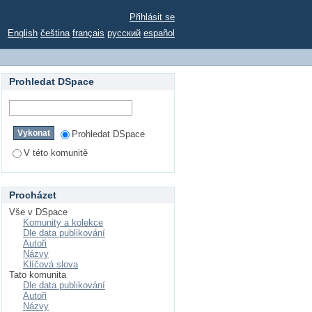
Přihlásit se
English
čeština
français
русский
español
Prohledat DSpace
Prohledat DSpace
V této komunitě
Procházet
Vše v DSpace
Komunity a kolekce
Dle data publikování
Autoři
Názvy
Klíčová slova
Tato komunita
Dle data publikování
Autoři
Názvy