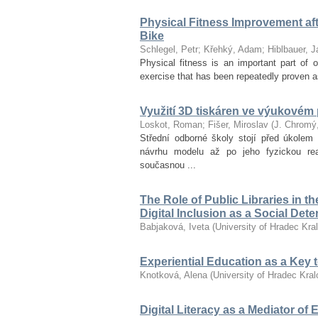
Physical Fitness Improvement afte
Bike
Schlegel, Petr
;
Křehký, Adam
;
Hiblbauer, J
Physical fitness is an important part of ov
exercise that has been repeatedly proven as
Využití 3D tiskáren ve výukovém
Loskot, Roman
;
Fišer, Miroslav
(
J. Chromý
Střední odborné školy stojí před úkolem 
návrhu modelu až po jeho fyzickou re
současnou ...
The Role of Public Libraries in t
Digital Inclusion as a Social Det
Babjaková, Iveta
(
University of Hradec Kra
Experiential Education as a Key
Knotková, Alena
(
University of Hradec Kra
Digital Literacy as a Mediator of 