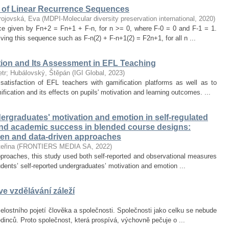
of Linear Recurrence Sequences
rojovská, Eva
(
MDPI-Molecular diversity preservation international
,
2020
)
nce given by Fn+2 = Fn+1 + F-n, for n >= 0, where F-0 = 0 and F-1 = 1.
olving this sequence such as F-n(2) + F-n+1(2) = F2n+1, for all n ...
tion and Its Assessment in EFL Teaching
tr
;
Hubálovský, Štěpán
(
IGI Global
,
2023
)
satisfaction of EFL teachers with gamification platforms as well as to
ication and its effects on pupils' motivation and learning outcomes. ...
rgraduates' motivation and emotion in self-regulated
and academic success in blended course designs:
ven and data-driven approaches
eřina
(
FRONTIERS MEDIA SA
,
2022
)
proaches, this study used both self-reported and observational measures
tudents’ self-reported undergraduates’ motivation and emotion ...
e vzdělávání záleží
lostního pojetí člověka a společnosti. Společnosti jako celku se nebude
jedinců. Proto společnost, která prospívá, výchovně pečuje o ...