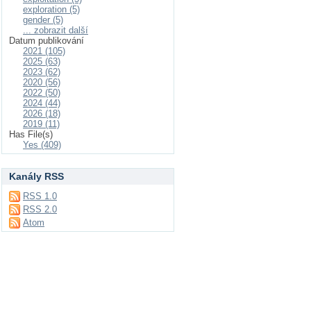
exploration (5)
gender (5)
... zobrazit další
Datum publikování
2021 (105)
2025 (63)
2023 (62)
2020 (56)
2022 (50)
2024 (44)
2026 (18)
2019 (11)
Has File(s)
Yes (409)
Kanály RSS
RSS 1.0
RSS 2.0
Atom