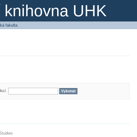
ní knihovna UHK
ká fakulta
ekcí.
 Studies