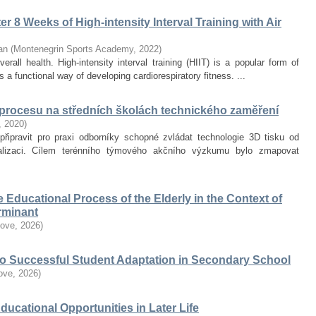
r 8 Weeks of High-intensity Interval Training with Air
an
(
Montenegrin Sports Academy
,
2022
)
erall health. High-intensity interval training (HIIT) is a popular form of
 a functional way of developing cardiorespiratory fitness. ...
 procesu na středních školách technického zaměření
,
2020
)
připravit pro praxi odborníky schopné zvládat technologie 3D tisku od
alizaci. Cílem terénního týmového akčního výzkumu bylo zmapovat
he Educational Process of the Elderly in the Context of
erminant
love
,
2026
)
 to Successful Student Adaptation in Secondary School
love
,
2026
)
Educational Opportunities in Later Life