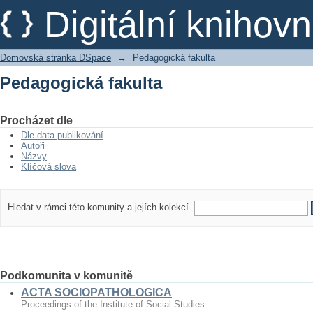
Pedagogická fakulta
Digitální kniho
Domovská stránka DSpace
→
Pedagogická fakulta
Pedagogická fakulta
Procházet dle
Dle data publikování
Autoři
Názvy
Klíčová slova
Hledat v rámci této komunity a jejích kolekcí.
Podkomunita v komunitě
ACTA SOCIOPATHOLOGICA
Proceedings of the Institute of Social Studies