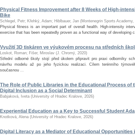
Physical Fitness Improvement after 8 Weeks of High-intensit
Bike
Schlegel, Petr
;
Křehký, Adam
;
Hiblbauer, Jan
(
Montenegrin Sports Academy
,
Physical fitness is an important part of overall health. High-intensity inter
exercise that has been repeatedly proven as a functional way of developing car
Využití 3D tiskáren ve výukovém procesu na středních ško
Loskot, Roman
;
Fišer, Miroslav
(
J. Chromý
,
2020
)
Střední odborné školy stojí před úkolem připravit pro praxi odborníky sc
návrhu modelu až po jeho fyzickou realizaci. Cílem terénního týmo
současnou ...
The Role of Public Libraries in the Educational Process of t
Digital Inclusion as a Social Determinant
Babjaková, Iveta
(
University of Hradec Kralove
,
2026
)
Experiential Education as a Key to Successful Student Ad
Knotková, Alena
(
University of Hradec Kralove
,
2026
)
Digital Literacy as a Mediator of Educational Opportunities i