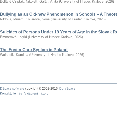
Bolláné Czipták, Nikolett
;
Galán, Anita
(
University of Hradec Kralove
,
2026
)
Bullying as an Old-new Phenomenon in Schools – A Theoret
Niklová, Miriam
;
Kollárová, Soňa
(
University of Hradec Kralove
,
2026
)
Suicides of Persons Under 19 Years of Age in the Slovak R
Emmerová, Ingrid
(
University of Hradec Kralove
,
2026
)
The Foster Care System in Poland
Walancik, Karolina
(
University of Hradec Kralove
,
2026
)
DSpace software
copyright © 2002-2016
DuraSpace
Kontaktujte nás
|
Vyjádření názoru