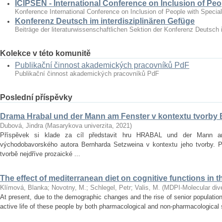
ICIPSEN - International Conference on Inclusion of Peo
Konference International Conference on Inclusion of People with Specia
Konferenz Deutsch im interdisziplinären Gefüge
Beiträge der literaturwissenschaftlichen Sektion der Konferenz Deutsch 
Kolekce v této komunitě
Publikační činnost akademických pracovníků PdF
Publikační činnost akademických pracovníků PdF
Poslední příspěvky
Drama Hrabal und der Mann am Fenster v kontextu tvorby
Dubová, Jindra
(
Masarykova univerzita
,
2021
)
Příspěvek si klade za cíl představit hru HRABAL und der Mann 
východobavorského autora Bernharda Setzweina v kontextu jeho tvorby. 
tvorbě nejdříve prozaické ...
The effect of mediterranean diet on cognitive functions in t
Klímová, Blanka
;
Novotny, M.
;
Schlegel, Petr
;
Valis, M.
(
MDPI-Molecular diver
At present, due to the demographic changes and the rise of senior population 
active life of these people by both pharmacological and non‐pharmacological s