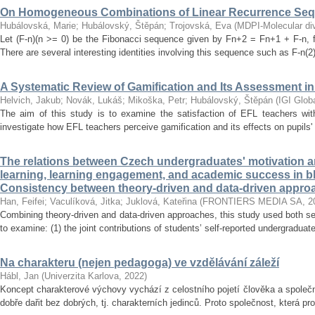
On Homogeneous Combinations of Linear Recurrence Se
Hubálovská, Marie
;
Hubálovský, Štěpán
;
Trojovská, Eva
(
MDPI-Molecular dive
Let (F-n)(n >= 0) be the Fibonacci sequence given by Fn+2 = Fn+1 + F-n, f
There are several interesting identities involving this sequence such as F-n(2)
A Systematic Review of Gamification and Its Assessment i
Helvich, Jakub
;
Novák, Lukáš
;
Mikoška, Petr
;
Hubálovský, Štěpán
(
IGI Glob
The aim of this study is to examine the satisfaction of EFL teachers with
investigate how EFL teachers perceive gamification and its effects on pupils'
The relations between Czech undergraduates' motivation an
learning, learning engagement, and academic success in b
Consistency between theory-driven and data-driven appro
Han, Feifei
;
Vaculíková, Jitka
;
Juklová, Kateřina
(
FRONTIERS MEDIA SA
,
2
Combining theory-driven and data-driven approaches, this study used both s
to examine: (1) the joint contributions of students’ self-reported undergraduat
Na charakteru (nejen pedagoga) ve vzdělávání záleží
Hábl, Jan
(
Univerzita Karlova
,
2022
)
Koncept charakterové výchovy vychází z celostního pojetí člověka a společn
dobře dařit bez dobrých, tj. charakterních jedinců. Proto společnost, která pr