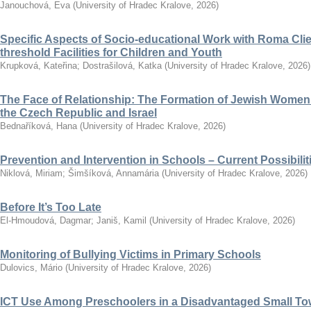
Janouchová, Eva
(
University of Hradec Kralove
,
2026
)
Specific Aspects of Socio-educational Work with Roma Clie
threshold Facilities for Children and Youth
Krupková, Kateřina
;
Dostrašilová, Katka
(
University of Hradec Kralove
,
2026
)
The Face of Relationship: The Formation of Jewish Women’
the Czech Republic and Israel
Bednaříková, Hana
(
University of Hradec Kralove
,
2026
)
Prevention and Intervention in Schools – Current Possibili
Niklová, Miriam
;
Šimšíková, Annamária
(
University of Hradec Kralove
,
2026
)
Before It’s Too Late
El-Hmoudová, Dagmar
;
Janiš, Kamil
(
University of Hradec Kralove
,
2026
)
Monitoring of Bullying Victims in Primary Schools
Dulovics, Mário
(
University of Hradec Kralove
,
2026
)
ICT Use Among Preschoolers in a Disadvantaged Small To