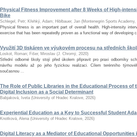
Physical Fitness Improvement after 8 Weeks of High-intensit
Bike
Schlegel, Petr
;
Křehký, Adam
;
Hiblbauer, Jan
(
Montenegrin Sports Academy
,
Physical fitness is an important part of overall health. High-intensity inter
exercise that has been repeatedly proven as a functional way of developing car
Využití 3D tiskáren ve výukovém procesu na středních ško
Loskot, Roman
;
Fišer, Miroslav
(
J. Chromý
,
2020
)
Střední odborné školy stojí před úkolem připravit pro praxi odborníky sc
návrhu modelu až po jeho fyzickou realizaci. Cílem terénního týmo
současnou ...
The Role of Public Libraries in the Educational Process of t
Digital Inclusion as a Social Determinant
Babjaková, Iveta
(
University of Hradec Kralove
,
2026
)
Experiential Education as a Key to Successful Student Ad
Knotková, Alena
(
University of Hradec Kralove
,
2026
)
Digital Literacy as a Mediator of Educational Opportunities i