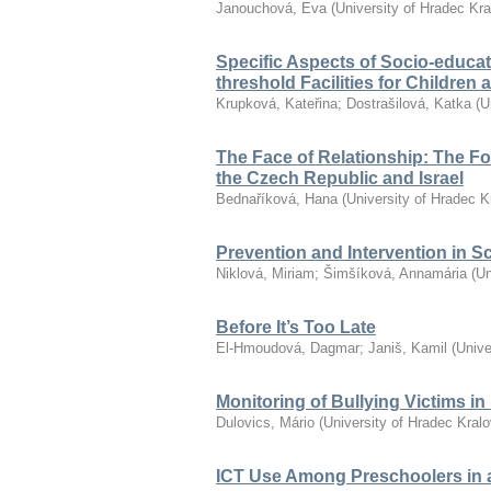
Janouchová, Eva
(
University of Hradec Kr
Specific Aspects of Socio-educat
threshold Facilities for Children
Krupková, Kateřina
;
Dostrašilová, Katka
(
U
The Face of Relationship: The F
the Czech Republic and Israel
Bednaříková, Hana
(
University of Hradec K
Prevention and Intervention in S
Niklová, Miriam
;
Šimšíková, Annamária
(
Un
Before It’s Too Late
El-Hmoudová, Dagmar
;
Janiš, Kamil
(
Unive
Monitoring of Bullying Victims i
Dulovics, Mário
(
University of Hradec Kral
ICT Use Among Preschoolers in 