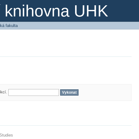
ní knihovna UHK
ká fakulta
ekcí.
 Studies