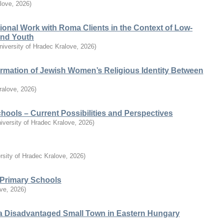
alove
,
2026
)
ional Work with Roma Clients in the Context of Low-
 and Youth
niversity of Hradec Kralove
,
2026
)
ormation of Jewish Women’s Religious Identity Between
ralove
,
2026
)
chools – Current Possibilities and Perspectives
iversity of Hradec Kralove
,
2026
)
rsity of Hradec Kralove
,
2026
)
n Primary Schools
ove
,
2026
)
a Disadvantaged Small Town in Eastern Hungary