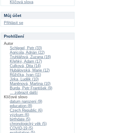
Klíčová slova
Můj účet
Přihlásit se
Prohlížení
Autor
Schlegel, Petr (33)
Agricola, Adrián (22)
Truhlářová, Zuzana (18)
Křehký, Adam (17)
Culková, Dita (14)
Hubálovská, Marie (12)
Růžička, Ivan (11)
Jirka, Luděk (10)
Maněnová, Martina (10)
Burda, Petr František (9)
... zobrazit další
Klíčové slovo
datum narození (9)
education (8)
Czech Republic (6)
výzkum (6)
birthdate (5)
chronologický věk (5)
COVID-19 (5)
exploitation (5)