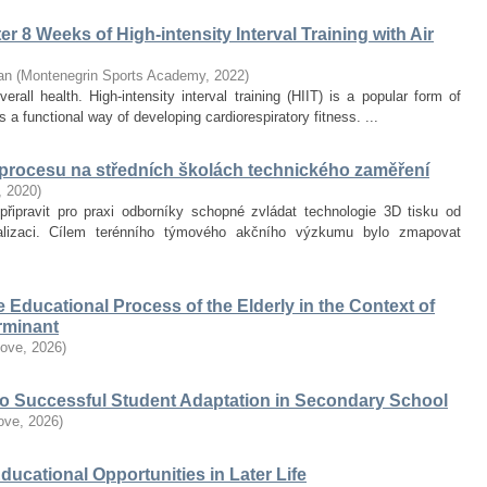
r 8 Weeks of High-intensity Interval Training with Air
an
(
Montenegrin Sports Academy
,
2022
)
erall health. High-intensity interval training (HIIT) is a popular form of
 a functional way of developing cardiorespiratory fitness. ...
 procesu na středních školách technického zaměření
,
2020
)
připravit pro praxi odborníky schopné zvládat technologie 3D tisku od
alizaci. Cílem terénního týmového akčního výzkumu bylo zmapovat
he Educational Process of the Elderly in the Context of
erminant
love
,
2026
)
 to Successful Student Adaptation in Secondary School
love
,
2026
)
Educational Opportunities in Later Life