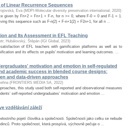
of Linear Recurrence Sequences
rojovská, Eva
(
MDPI-Molecular diversity preservation international
,
2020
)
nce given by Fn+2 = Fn+1 + F-n, for n >= 0, where F-0 = 0 and F-1 = 1.
olving this sequence such as F-n(2) + F-n+1(2) = F2n+1, for all n ...
tion and Its Assessment in EFL Teaching
tr
;
Hubálovský, Štěpán
(
IGI Global
,
2023
)
satisfaction of EFL teachers with gamification platforms as well as to
ication and its effects on pupils' motivation and learning outcomes. ...
rgraduates' motivation and emotion in self-regulated
and academic success in blended course designs:
ven and data-driven approaches
eřina
(
FRONTIERS MEDIA SA
,
2022
)
proaches, this study used both self-reported and observational measures
tudents’ self-reported undergraduates’ motivation and emotion ...
e vzdělávání záleží
lostního pojetí člověka a společnosti. Společnosti jako celku se nebude
jedinců. Proto společnost, která prospívá, výchovně pečuje o ...