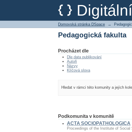
Pedagogická fakulta
Digitál
Domovská stránka DSpace
→
Pedagogic
Pedagogická fakulta
Procházet dle
Dle data publikování
Autoři
Názvy
Klíčová slova
Hledat v rámci této komunity a jejích kol
Podkomunita v komunitě
ACTA SOCIOPATHOLOGICA
Proceedings of the Institute of Social