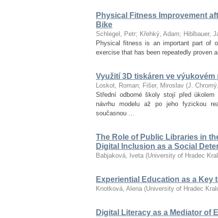
Physical Fitness Improvement afte
Bike
Schlegel, Petr
;
Křehký, Adam
;
Hiblbauer, J
Physical fitness is an important part of ov
exercise that has been repeatedly proven as
Využití 3D tiskáren ve výukovém
Loskot, Roman
;
Fišer, Miroslav
(
J. Chromý
Střední odborné školy stojí před úkolem 
návrhu modelu až po jeho fyzickou re
současnou ...
The Role of Public Libraries in t
Digital Inclusion as a Social Det
Babjaková, Iveta
(
University of Hradec Kra
Experiential Education as a Key
Knotková, Alena
(
University of Hradec Kra
Digital Literacy as a Mediator of 