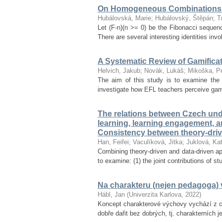
On Homogeneous Combinations 
Hubálovská, Marie
;
Hubálovský, Štěpán
;
T
Let (F-n)(n >= 0) be the Fibonacci seque
There are several interesting identities inv
A Systematic Review of Gamifica
Helvich, Jakub
;
Novák, Lukáš
;
Mikoška, Pe
The aim of this study is to examine the 
investigate how EFL teachers perceive gamif
The relations between Czech unde
learning, learning engagement, 
Consistency between theory-dri
Han, Feifei
;
Vaculíková, Jitka
;
Juklová, Kat
Combining theory-driven and data-driven ap
to examine: (1) the joint contributions of s
Na charakteru (nejen pedagoga) v
Hábl, Jan
(
Univerzita Karlova
,
2022
)
Koncept charakterové výchovy vychází z ce
dobře dařit bez dobrých, tj. charakterních 