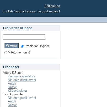
Přihlásit se
English
čeština
français
русский
español
Prohledat DSpace
Prohledat DSpace
V této komunitě
Procházet
Vše v DSpace
Komunity a kolekce
Dle data publikování
Autoři
Názvy
Klíčová slova
Tato komunita
Dle data publikování
Autoři
Názvy