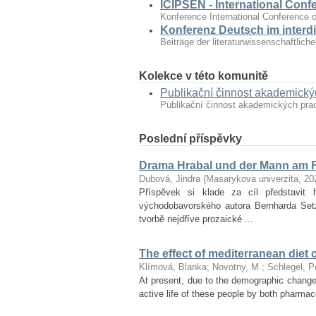
ICIPSEN - International Conf
Konference International Conference o
Konferenz Deutsch im interdi
Beiträge der literaturwissenschaftlic
Kolekce v této komunitě
Publikační činnost akademick
Publikační činnost akademických pr
Poslední příspěvky
Drama Hrabal und der Mann am F
Dubová, Jindra
(
Masarykova univerzita
,
20
Příspěvek si klade za cíl představ
východobavorského autora Bernharda Set
tvorbě nejdříve prozaické ...
The effect of mediterranean diet 
Klímová, Blanka
;
Novotny, M.
;
Schlegel, P
At present, due to the demographic changes 
active life of these people by both pharmac