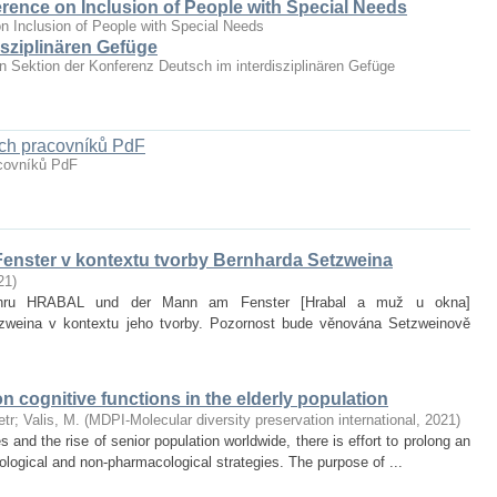
erence on Inclusion of People with Special Needs
n Inclusion of People with Special Needs
sziplinären Gefüge
hen Sektion der Konferenz Deutsch im interdisziplinären Gefüge
ých pracovníků PdF
acovníků PdF
enster v kontextu tvorby Bernharda Setzweina
21
)
it hru HRABAL und der Mann am Fenster [Hrabal a muž u okna]
zweina v kontextu jeho tvorby. Pozornost bude věnována Setzweinově
on cognitive functions in the elderly population
etr
;
Valis, M.
(
MDPI-Molecular diversity preservation international
,
2021
)
and the rise of senior population worldwide, there is effort to prolong an
ological and non‐pharmacological strategies. The purpose of ...