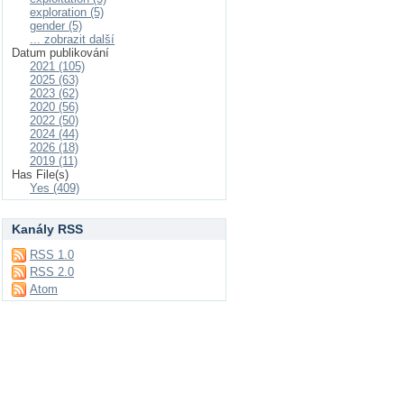
exploration (5)
gender (5)
... zobrazit další
Datum publikování
2021 (105)
2025 (63)
2023 (62)
2020 (56)
2022 (50)
2024 (44)
2026 (18)
2019 (11)
Has File(s)
Yes (409)
Kanály RSS
RSS 1.0
RSS 2.0
Atom