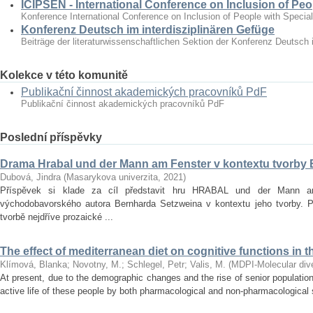
ICIPSEN - International Conference on Inclusion of Peo
Konference International Conference on Inclusion of People with Specia
Konferenz Deutsch im interdisziplinären Gefüge
Beiträge der literaturwissenschaftlichen Sektion der Konferenz Deutsch 
Kolekce v této komunitě
Publikační činnost akademických pracovníků PdF
Publikační činnost akademických pracovníků PdF
Poslední příspěvky
Drama Hrabal und der Mann am Fenster v kontextu tvorby
Dubová, Jindra
(
Masarykova univerzita
,
2021
)
Příspěvek si klade za cíl představit hru HRABAL und der Mann 
východobavorského autora Bernharda Setzweina v kontextu jeho tvorby. 
tvorbě nejdříve prozaické ...
The effect of mediterranean diet on cognitive functions in t
Klímová, Blanka
;
Novotny, M.
;
Schlegel, Petr
;
Valis, M.
(
MDPI-Molecular diver
At present, due to the demographic changes and the rise of senior population 
active life of these people by both pharmacological and non‐pharmacological s