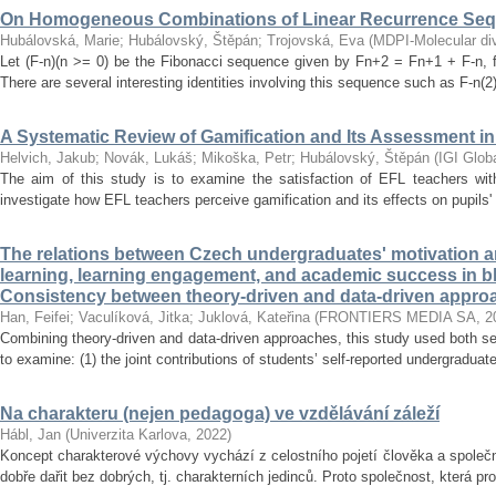
On Homogeneous Combinations of Linear Recurrence Se
Hubálovská, Marie
;
Hubálovský, Štěpán
;
Trojovská, Eva
(
MDPI-Molecular dive
Let (F-n)(n >= 0) be the Fibonacci sequence given by Fn+2 = Fn+1 + F-n, f
There are several interesting identities involving this sequence such as F-n(2)
A Systematic Review of Gamification and Its Assessment i
Helvich, Jakub
;
Novák, Lukáš
;
Mikoška, Petr
;
Hubálovský, Štěpán
(
IGI Glob
The aim of this study is to examine the satisfaction of EFL teachers with
investigate how EFL teachers perceive gamification and its effects on pupils'
The relations between Czech undergraduates' motivation an
learning, learning engagement, and academic success in b
Consistency between theory-driven and data-driven appro
Han, Feifei
;
Vaculíková, Jitka
;
Juklová, Kateřina
(
FRONTIERS MEDIA SA
,
2
Combining theory-driven and data-driven approaches, this study used both s
to examine: (1) the joint contributions of students’ self-reported undergraduat
Na charakteru (nejen pedagoga) ve vzdělávání záleží
Hábl, Jan
(
Univerzita Karlova
,
2022
)
Koncept charakterové výchovy vychází z celostního pojetí člověka a společn
dobře dařit bez dobrých, tj. charakterních jedinců. Proto společnost, která pr