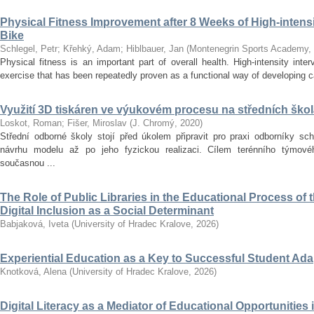
Physical Fitness Improvement after 8 Weeks of High-intensit
Bike
Schlegel, Petr
;
Křehký, Adam
;
Hiblbauer, Jan
(
Montenegrin Sports Academy
,
Physical fitness is an important part of overall health. High-intensity inter
exercise that has been repeatedly proven as a functional way of developing car
Využití 3D tiskáren ve výukovém procesu na středních ško
Loskot, Roman
;
Fišer, Miroslav
(
J. Chromý
,
2020
)
Střední odborné školy stojí před úkolem připravit pro praxi odborníky sc
návrhu modelu až po jeho fyzickou realizaci. Cílem terénního týmo
současnou ...
The Role of Public Libraries in the Educational Process of t
Digital Inclusion as a Social Determinant
Babjaková, Iveta
(
University of Hradec Kralove
,
2026
)
Experiential Education as a Key to Successful Student Ad
Knotková, Alena
(
University of Hradec Kralove
,
2026
)
Digital Literacy as a Mediator of Educational Opportunities i