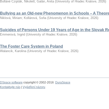
Bolláné Czipták, Nikolett
;
Galán, Anita
(
University of Hradec Kralove
,
2026
)
Bullying as an Old-new Phenomenon in Schools – A Theoret
Niklová, Miriam
;
Kollárová, Soňa
(
University of Hradec Kralove
,
2026
)
Suicides of Persons Under 19 Years of Age in the Slovak R
Emmerová, Ingrid
(
University of Hradec Kralove
,
2026
)
The Foster Care System in Poland
Walancik, Karolina
(
University of Hradec Kralove
,
2026
)
DSpace software
copyright © 2002-2016
DuraSpace
Kontaktujte nás
|
Vyjádření názoru