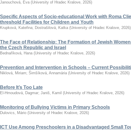
Janouchová, Eva
(
University of Hradec Kralove
,
2026
)
Specific Aspects of Socio-educational Work with Roma Clie
threshold Facilities for Children and Youth
Krupková, Kateřina
;
Dostrašilová, Katka
(
University of Hradec Kralove
,
2026
)
The Face of Relationship: The Formation of Jewish Women’
the Czech Republic and Israel
Bednaříková, Hana
(
University of Hradec Kralove
,
2026
)
Prevention and Intervention in Schools – Current Possibili
Niklová, Miriam
;
Šimšíková, Annamária
(
University of Hradec Kralove
,
2026
)
Before It’s Too Late
El-Hmoudová, Dagmar
;
Janiš, Kamil
(
University of Hradec Kralove
,
2026
)
Monitoring of Bullying Victims in Primary Schools
Dulovics, Mário
(
University of Hradec Kralove
,
2026
)
ICT Use Among Preschoolers in a Disadvantaged Small To