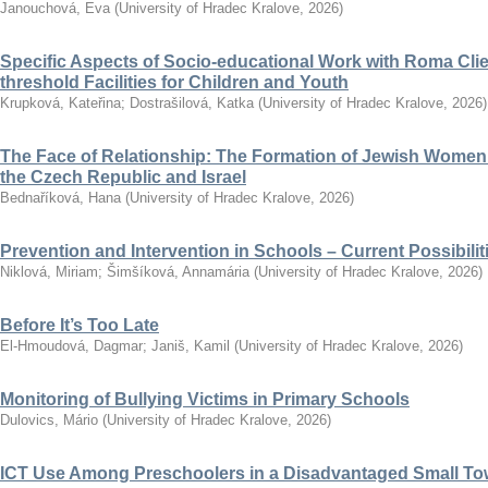
Janouchová, Eva
(
University of Hradec Kralove
,
2026
)
Specific Aspects of Socio-educational Work with Roma Clie
threshold Facilities for Children and Youth
Krupková, Kateřina
;
Dostrašilová, Katka
(
University of Hradec Kralove
,
2026
)
The Face of Relationship: The Formation of Jewish Women’
the Czech Republic and Israel
Bednaříková, Hana
(
University of Hradec Kralove
,
2026
)
Prevention and Intervention in Schools – Current Possibili
Niklová, Miriam
;
Šimšíková, Annamária
(
University of Hradec Kralove
,
2026
)
Before It’s Too Late
El-Hmoudová, Dagmar
;
Janiš, Kamil
(
University of Hradec Kralove
,
2026
)
Monitoring of Bullying Victims in Primary Schools
Dulovics, Mário
(
University of Hradec Kralove
,
2026
)
ICT Use Among Preschoolers in a Disadvantaged Small To