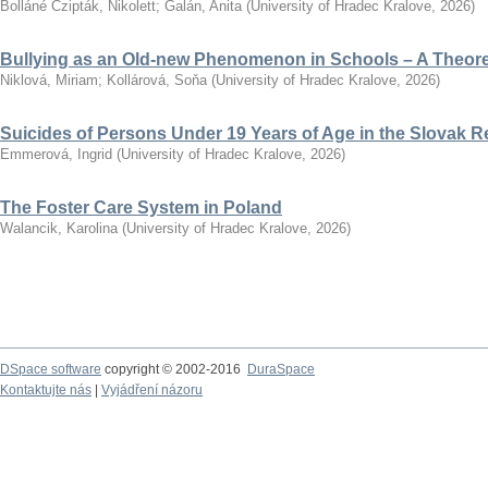
Bolláné Czipták, Nikolett
;
Galán, Anita
(
University of Hradec Kralove
,
2026
)
Bullying as an Old-new Phenomenon in Schools – A Theoret
Niklová, Miriam
;
Kollárová, Soňa
(
University of Hradec Kralove
,
2026
)
Suicides of Persons Under 19 Years of Age in the Slovak R
Emmerová, Ingrid
(
University of Hradec Kralove
,
2026
)
The Foster Care System in Poland
Walancik, Karolina
(
University of Hradec Kralove
,
2026
)
DSpace software
copyright © 2002-2016
DuraSpace
Kontaktujte nás
|
Vyjádření názoru