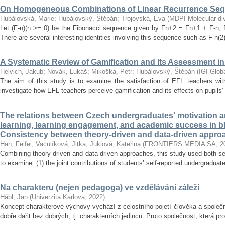
On Homogeneous Combinations of Linear Recurrence Se
Hubálovská, Marie
;
Hubálovský, Štěpán
;
Trojovská, Eva
(
MDPI-Molecular dive
Let (F-n)(n >= 0) be the Fibonacci sequence given by Fn+2 = Fn+1 + F-n, f
There are several interesting identities involving this sequence such as F-n(2)
A Systematic Review of Gamification and Its Assessment i
Helvich, Jakub
;
Novák, Lukáš
;
Mikoška, Petr
;
Hubálovský, Štěpán
(
IGI Glob
The aim of this study is to examine the satisfaction of EFL teachers with
investigate how EFL teachers perceive gamification and its effects on pupils'
The relations between Czech undergraduates' motivation an
learning, learning engagement, and academic success in b
Consistency between theory-driven and data-driven appro
Han, Feifei
;
Vaculíková, Jitka
;
Juklová, Kateřina
(
FRONTIERS MEDIA SA
,
2
Combining theory-driven and data-driven approaches, this study used both s
to examine: (1) the joint contributions of students’ self-reported undergraduat
Na charakteru (nejen pedagoga) ve vzdělávání záleží
Hábl, Jan
(
Univerzita Karlova
,
2022
)
Koncept charakterové výchovy vychází z celostního pojetí člověka a společn
dobře dařit bez dobrých, tj. charakterních jedinců. Proto společnost, která pr