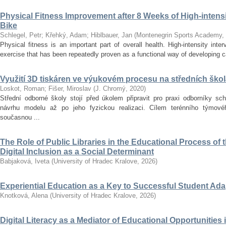
Physical Fitness Improvement after 8 Weeks of High-intensit
Bike
Schlegel, Petr
;
Křehký, Adam
;
Hiblbauer, Jan
(
Montenegrin Sports Academy
,
Physical fitness is an important part of overall health. High-intensity inter
exercise that has been repeatedly proven as a functional way of developing car
Využití 3D tiskáren ve výukovém procesu na středních ško
Loskot, Roman
;
Fišer, Miroslav
(
J. Chromý
,
2020
)
Střední odborné školy stojí před úkolem připravit pro praxi odborníky sc
návrhu modelu až po jeho fyzickou realizaci. Cílem terénního týmo
současnou ...
The Role of Public Libraries in the Educational Process of t
Digital Inclusion as a Social Determinant
Babjaková, Iveta
(
University of Hradec Kralove
,
2026
)
Experiential Education as a Key to Successful Student Ad
Knotková, Alena
(
University of Hradec Kralove
,
2026
)
Digital Literacy as a Mediator of Educational Opportunities i