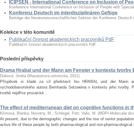
ICIPSEN - International Conference on Inclusion of Peo
Konference International Conference on Inclusion of People with Specia
Konferenz Deutsch im interdisziplinären Gefüge
Beiträge der literaturwissenschaftlichen Sektion der Konferenz Deutsch 
Kolekce v této komunitě
Publikační činnost akademických pracovníků PdF
Publikační činnost akademických pracovníků PdF
Poslední příspěvky
Drama Hrabal und der Mann am Fenster v kontextu tvorby
Dubová, Jindra
(
Masarykova univerzita
,
2021
)
Příspěvek si klade za cíl představit hru HRABAL und der Mann 
východobavorského autora Bernharda Setzweina v kontextu jeho tvorby. 
tvorbě nejdříve prozaické ...
The effect of mediterranean diet on cognitive functions in t
Klímová, Blanka
;
Novotny, M.
;
Schlegel, Petr
;
Valis, M.
(
MDPI-Molecular diver
At present, due to the demographic changes and the rise of senior population 
active life of these people by both pharmacological and non‐pharmacological s