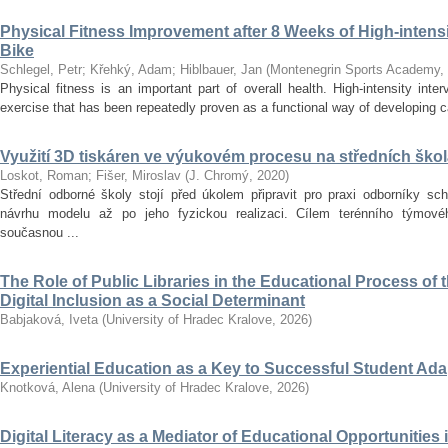
Physical Fitness Improvement after 8 Weeks of High-intensit
Bike
Schlegel, Petr
;
Křehký, Adam
;
Hiblbauer, Jan
(
Montenegrin Sports Academy
,
Physical fitness is an important part of overall health. High-intensity inter
exercise that has been repeatedly proven as a functional way of developing car
Využití 3D tiskáren ve výukovém procesu na středních ško
Loskot, Roman
;
Fišer, Miroslav
(
J. Chromý
,
2020
)
Střední odborné školy stojí před úkolem připravit pro praxi odborníky sc
návrhu modelu až po jeho fyzickou realizaci. Cílem terénního týmo
současnou ...
The Role of Public Libraries in the Educational Process of t
Digital Inclusion as a Social Determinant
Babjaková, Iveta
(
University of Hradec Kralove
,
2026
)
Experiential Education as a Key to Successful Student Ad
Knotková, Alena
(
University of Hradec Kralove
,
2026
)
Digital Literacy as a Mediator of Educational Opportunities i