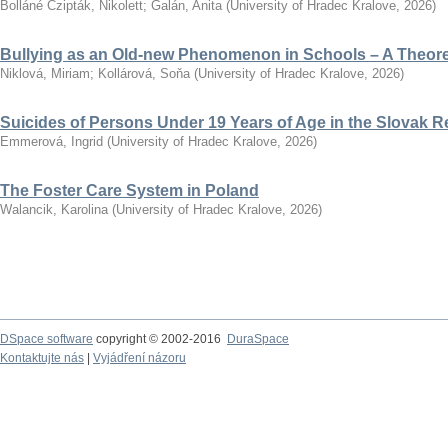
Bolláné Czipták, Nikolett
;
Galán, Anita
(
University of Hradec Kralove
,
2026
)
Bullying as an Old-new Phenomenon in Schools – A Theoret
Niklová, Miriam
;
Kollárová, Soňa
(
University of Hradec Kralove
,
2026
)
Suicides of Persons Under 19 Years of Age in the Slovak R
Emmerová, Ingrid
(
University of Hradec Kralove
,
2026
)
The Foster Care System in Poland
Walancik, Karolina
(
University of Hradec Kralove
,
2026
)
DSpace software
copyright © 2002-2016
DuraSpace
Kontaktujte nás
|
Vyjádření názoru