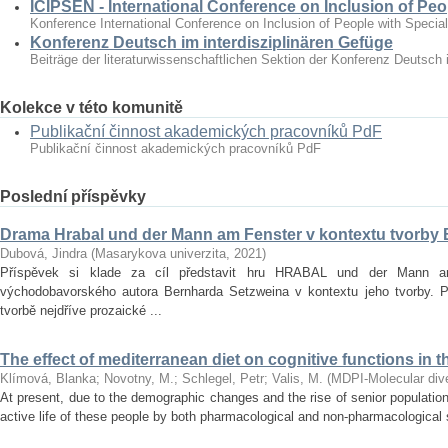
ICIPSEN - International Conference on Inclusion of Peo
Konference International Conference on Inclusion of People with Specia
Konferenz Deutsch im interdisziplinären Gefüge
Beiträge der literaturwissenschaftlichen Sektion der Konferenz Deutsch 
Kolekce v této komunitě
Publikační činnost akademických pracovníků PdF
Publikační činnost akademických pracovníků PdF
Poslední příspěvky
Drama Hrabal und der Mann am Fenster v kontextu tvorby
Dubová, Jindra
(
Masarykova univerzita
,
2021
)
Příspěvek si klade za cíl představit hru HRABAL und der Mann 
východobavorského autora Bernharda Setzweina v kontextu jeho tvorby. 
tvorbě nejdříve prozaické ...
The effect of mediterranean diet on cognitive functions in t
Klímová, Blanka
;
Novotny, M.
;
Schlegel, Petr
;
Valis, M.
(
MDPI-Molecular diver
At present, due to the demographic changes and the rise of senior population 
active life of these people by both pharmacological and non‐pharmacological s