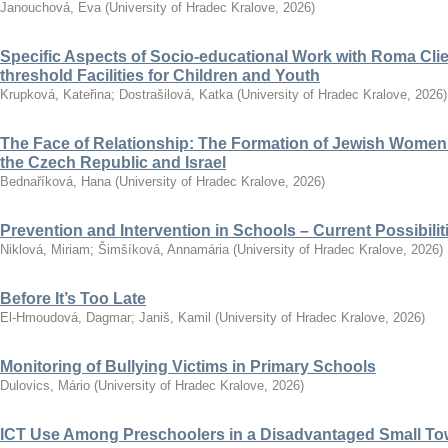
Janouchová, Eva
(
University of Hradec Kralove
,
2026
)
Specific Aspects of Socio-educational Work with Roma Clie
threshold Facilities for Children and Youth
Krupková, Kateřina
;
Dostrašilová, Katka
(
University of Hradec Kralove
,
2026
)
The Face of Relationship: The Formation of Jewish Women’
the Czech Republic and Israel
Bednaříková, Hana
(
University of Hradec Kralove
,
2026
)
Prevention and Intervention in Schools – Current Possibili
Niklová, Miriam
;
Šimšíková, Annamária
(
University of Hradec Kralove
,
2026
)
Before It’s Too Late
El-Hmoudová, Dagmar
;
Janiš, Kamil
(
University of Hradec Kralove
,
2026
)
Monitoring of Bullying Victims in Primary Schools
Dulovics, Mário
(
University of Hradec Kralove
,
2026
)
ICT Use Among Preschoolers in a Disadvantaged Small To