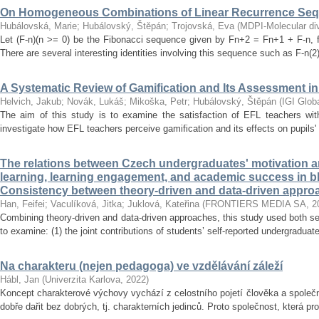
On Homogeneous Combinations of Linear Recurrence Se
Hubálovská, Marie
;
Hubálovský, Štěpán
;
Trojovská, Eva
(
MDPI-Molecular dive
Let (F-n)(n >= 0) be the Fibonacci sequence given by Fn+2 = Fn+1 + F-n, f
There are several interesting identities involving this sequence such as F-n(2)
A Systematic Review of Gamification and Its Assessment i
Helvich, Jakub
;
Novák, Lukáš
;
Mikoška, Petr
;
Hubálovský, Štěpán
(
IGI Glob
The aim of this study is to examine the satisfaction of EFL teachers with
investigate how EFL teachers perceive gamification and its effects on pupils'
The relations between Czech undergraduates' motivation an
learning, learning engagement, and academic success in b
Consistency between theory-driven and data-driven appro
Han, Feifei
;
Vaculíková, Jitka
;
Juklová, Kateřina
(
FRONTIERS MEDIA SA
,
2
Combining theory-driven and data-driven approaches, this study used both s
to examine: (1) the joint contributions of students’ self-reported undergraduat
Na charakteru (nejen pedagoga) ve vzdělávání záleží
Hábl, Jan
(
Univerzita Karlova
,
2022
)
Koncept charakterové výchovy vychází z celostního pojetí člověka a společn
dobře dařit bez dobrých, tj. charakterních jedinců. Proto společnost, která pr