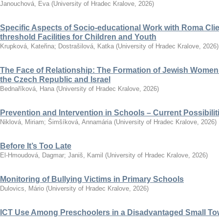
Janouchová, Eva
(
University of Hradec Kralove
,
2026
)
Specific Aspects of Socio-educational Work with Roma Clie
threshold Facilities for Children and Youth
Krupková, Kateřina
;
Dostrašilová, Katka
(
University of Hradec Kralove
,
2026
)
The Face of Relationship: The Formation of Jewish Women’
the Czech Republic and Israel
Bednaříková, Hana
(
University of Hradec Kralove
,
2026
)
Prevention and Intervention in Schools – Current Possibili
Niklová, Miriam
;
Šimšíková, Annamária
(
University of Hradec Kralove
,
2026
)
Before It’s Too Late
El-Hmoudová, Dagmar
;
Janiš, Kamil
(
University of Hradec Kralove
,
2026
)
Monitoring of Bullying Victims in Primary Schools
Dulovics, Mário
(
University of Hradec Kralove
,
2026
)
ICT Use Among Preschoolers in a Disadvantaged Small To