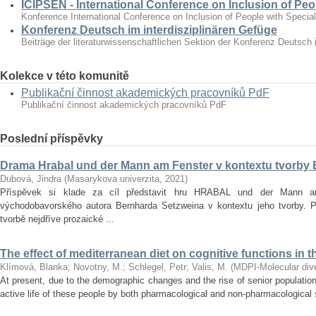
ICIPSEN - International Conference on Inclusion of Peo
Konference International Conference on Inclusion of People with Specia
Konferenz Deutsch im interdisziplinären Gefüge
Beiträge der literaturwissenschaftlichen Sektion der Konferenz Deutsch 
Kolekce v této komunitě
Publikační činnost akademických pracovníků PdF
Publikační činnost akademických pracovníků PdF
Poslední příspěvky
Drama Hrabal und der Mann am Fenster v kontextu tvorby
Dubová, Jindra
(
Masarykova univerzita
,
2021
)
Příspěvek si klade za cíl představit hru HRABAL und der Mann 
východobavorského autora Bernharda Setzweina v kontextu jeho tvorby. 
tvorbě nejdříve prozaické ...
The effect of mediterranean diet on cognitive functions in t
Klímová, Blanka
;
Novotny, M.
;
Schlegel, Petr
;
Valis, M.
(
MDPI-Molecular diver
At present, due to the demographic changes and the rise of senior population 
active life of these people by both pharmacological and non‐pharmacological s