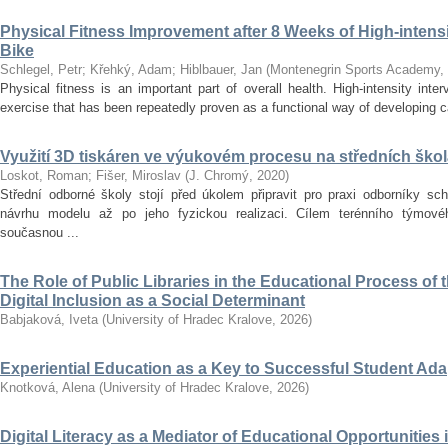
Physical Fitness Improvement after 8 Weeks of High-intensit
Bike
Schlegel, Petr
;
Křehký, Adam
;
Hiblbauer, Jan
(
Montenegrin Sports Academy
,
Physical fitness is an important part of overall health. High-intensity inter
exercise that has been repeatedly proven as a functional way of developing car
Využití 3D tiskáren ve výukovém procesu na středních ško
Loskot, Roman
;
Fišer, Miroslav
(
J. Chromý
,
2020
)
Střední odborné školy stojí před úkolem připravit pro praxi odborníky sc
návrhu modelu až po jeho fyzickou realizaci. Cílem terénního týmo
současnou ...
The Role of Public Libraries in the Educational Process of t
Digital Inclusion as a Social Determinant
Babjaková, Iveta
(
University of Hradec Kralove
,
2026
)
Experiential Education as a Key to Successful Student Ad
Knotková, Alena
(
University of Hradec Kralove
,
2026
)
Digital Literacy as a Mediator of Educational Opportunities i