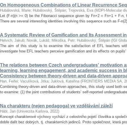
On Homogeneous Combinations of Linear Recurrence Se
Hubálovská, Marie
;
Hubálovský, Štěpán
;
Trojovská, Eva
(
MDPI-Molecular dive
Let (F-n)(n >= 0) be the Fibonacci sequence given by Fn+2 = Fn+1 + F-n, f
There are several interesting identities involving this sequence such as F-n(2)
A Systematic Review of Gamification and Its Assessment i
Helvich, Jakub
;
Novák, Lukáš
;
Mikoška, Petr
;
Hubálovský, Štěpán
(
IGI Glob
The aim of this study is to examine the satisfaction of EFL teachers with
investigate how EFL teachers perceive gamification and its effects on pupils'
The relations between Czech undergraduates' motivation an
learning, learning engagement, and academic success in b
Consistency between theory-driven and data-driven appro
Han, Feifei
;
Vaculíková, Jitka
;
Juklová, Kateřina
(
FRONTIERS MEDIA SA
,
2
Combining theory-driven and data-driven approaches, this study used both s
to examine: (1) the joint contributions of students’ self-reported undergraduat
Na charakteru (nejen pedagoga) ve vzdělávání záleží
Hábl, Jan
(
Univerzita Karlova
,
2022
)
Koncept charakterové výchovy vychází z celostního pojetí člověka a společn
dobře dařit bez dobrých, tj. charakterních jedinců. Proto společnost, která pr