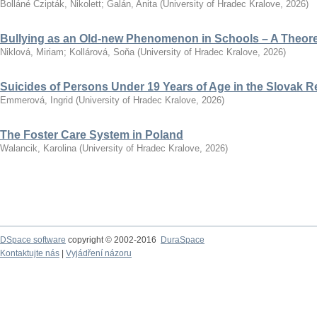
Bolláné Czipták, Nikolett
;
Galán, Anita
(
University of Hradec Kralove
,
2026
)
Bullying as an Old-new Phenomenon in Schools – A Theoret
Niklová, Miriam
;
Kollárová, Soňa
(
University of Hradec Kralove
,
2026
)
Suicides of Persons Under 19 Years of Age in the Slovak R
Emmerová, Ingrid
(
University of Hradec Kralove
,
2026
)
The Foster Care System in Poland
Walancik, Karolina
(
University of Hradec Kralove
,
2026
)
DSpace software
copyright © 2002-2016
DuraSpace
Kontaktujte nás
|
Vyjádření názoru