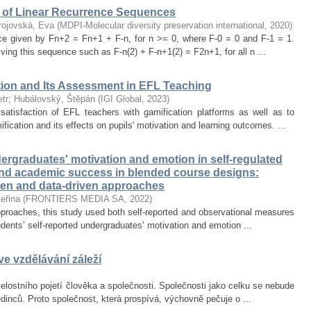
of Linear Recurrence Sequences
rojovská, Eva
(
MDPI-Molecular diversity preservation international
,
2020
)
nce given by Fn+2 = Fn+1 + F-n, for n >= 0, where F-0 = 0 and F-1 = 1.
olving this sequence such as F-n(2) + F-n+1(2) = F2n+1, for all n ...
tion and Its Assessment in EFL Teaching
tr
;
Hubálovský, Štěpán
(
IGI Global
,
2023
)
satisfaction of EFL teachers with gamification platforms as well as to
ication and its effects on pupils' motivation and learning outcomes. ...
rgraduates' motivation and emotion in self-regulated
and academic success in blended course designs:
ven and data-driven approaches
eřina
(
FRONTIERS MEDIA SA
,
2022
)
proaches, this study used both self-reported and observational measures
tudents’ self-reported undergraduates’ motivation and emotion ...
e vzdělávání záleží
lostního pojetí člověka a společnosti. Společnosti jako celku se nebude
jedinců. Proto společnost, která prospívá, výchovně pečuje o ...