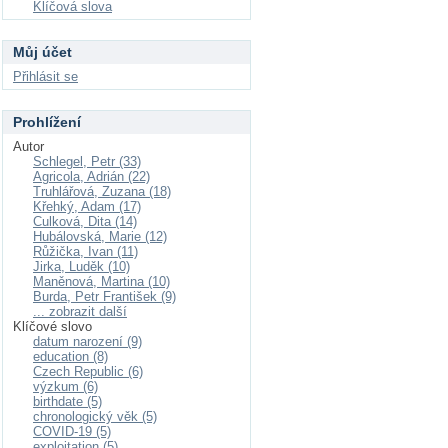
Klíčová slova
Můj účet
Přihlásit se
Prohlížení
Autor
Schlegel, Petr (33)
Agricola, Adrián (22)
Truhlářová, Zuzana (18)
Křehký, Adam (17)
Culková, Dita (14)
Hubálovská, Marie (12)
Růžička, Ivan (11)
Jirka, Luděk (10)
Maněnová, Martina (10)
Burda, Petr František (9)
... zobrazit další
Klíčové slovo
datum narození (9)
education (8)
Czech Republic (6)
výzkum (6)
birthdate (5)
chronologický věk (5)
COVID-19 (5)
exploitation (5)