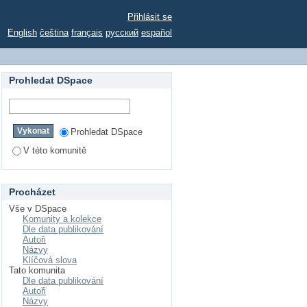
Přihlásit se
English
čeština
français
русский
español
Prohledat DSpace
Prohledat DSpace
V této komunitě
Procházet
Vše v DSpace
Komunity a kolekce
Dle data publikování
Autoři
Názvy
Klíčová slova
Tato komunita
Dle data publikování
Autoři
Názvy