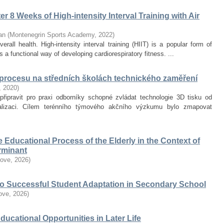
r 8 Weeks of High-intensity Interval Training with Air
an
(
Montenegrin Sports Academy
,
2022
)
erall health. High-intensity interval training (HIIT) is a popular form of
 a functional way of developing cardiorespiratory fitness. ...
 procesu na středních školách technického zaměření
,
2020
)
připravit pro praxi odborníky schopné zvládat technologie 3D tisku od
alizaci. Cílem terénního týmového akčního výzkumu bylo zmapovat
he Educational Process of the Elderly in the Context of
erminant
love
,
2026
)
 to Successful Student Adaptation in Secondary School
love
,
2026
)
Educational Opportunities in Later Life