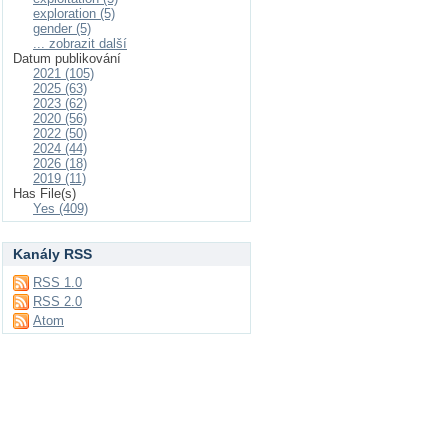
exploration (5)
gender (5)
... zobrazit další
Datum publikování
2021 (105)
2025 (63)
2023 (62)
2020 (56)
2022 (50)
2024 (44)
2026 (18)
2019 (11)
Has File(s)
Yes (409)
Kanály RSS
RSS 1.0
RSS 2.0
Atom