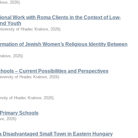
alove
,
2026
)
ional Work with Roma Clients in the Context of Low-
 and Youth
niversity of Hradec Kralove
,
2026
)
ormation of Jewish Women’s Religious Identity Between
ralove
,
2026
)
chools – Current Possibilities and Perspectives
iversity of Hradec Kralove
,
2026
)
rsity of Hradec Kralove
,
2026
)
n Primary Schools
ove
,
2026
)
a Disadvantaged Small Town in Eastern Hungary