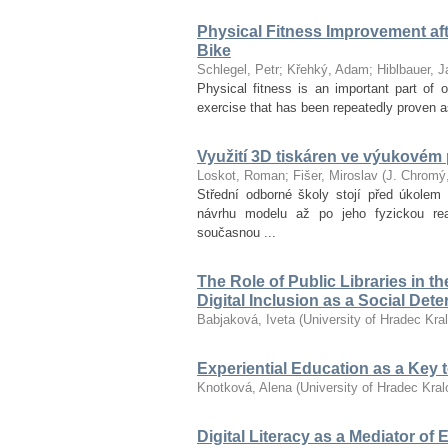
Physical Fitness Improvement afte
Bike
Schlegel, Petr
;
Křehký, Adam
;
Hiblbauer, J
Physical fitness is an important part of ov
exercise that has been repeatedly proven as
Využití 3D tiskáren ve výukovém
Loskot, Roman
;
Fišer, Miroslav
(
J. Chromý
Střední odborné školy stojí před úkolem 
návrhu modelu až po jeho fyzickou re
současnou ...
The Role of Public Libraries in t
Digital Inclusion as a Social Det
Babjaková, Iveta
(
University of Hradec Kra
Experiential Education as a Key
Knotková, Alena
(
University of Hradec Kra
Digital Literacy as a Mediator of 