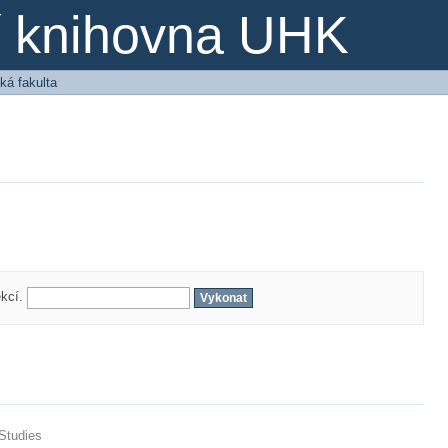
ní knihovna UHK
ká fakulta
ekcí.
 Studies