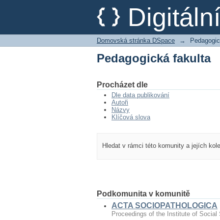
Pedagogická fakulta
Digitál
Domovská stránka DSpace
→
Pedagogic
Pedagogická fakulta
Procházet dle
Dle data publikování
Autoři
Názvy
Klíčová slova
Hledat v rámci této komunity a jejích kol
Podkomunita v komunitě
ACTA SOCIOPATHOLOGICA
Proceedings of the Institute of Social