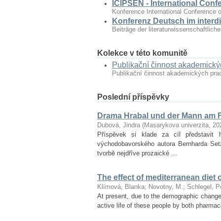
ICIPSEN - International Conf
Konference International Conference o
Konferenz Deutsch im interdi
Beiträge der literaturwissenschaftlic
Kolekce v této komunitě
Publikační činnost akademick
Publikační činnost akademických pr
Poslední příspěvky
Drama Hrabal und der Mann am F
Dubová, Jindra
(
Masarykova univerzita
,
20
Příspěvek si klade za cíl představ
východobavorského autora Bernharda Set
tvorbě nejdříve prozaické ...
The effect of mediterranean diet 
Klímová, Blanka
;
Novotny, M.
;
Schlegel, P
At present, due to the demographic changes 
active life of these people by both pharmac