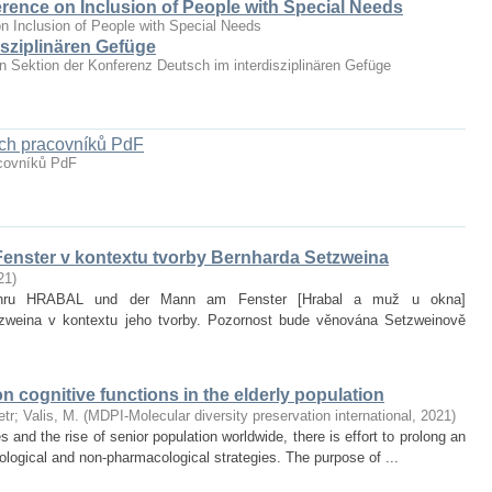
erence on Inclusion of People with Special Needs
n Inclusion of People with Special Needs
sziplinären Gefüge
hen Sektion der Konferenz Deutsch im interdisziplinären Gefüge
ých pracovníků PdF
acovníků PdF
enster v kontextu tvorby Bernharda Setzweina
21
)
it hru HRABAL und der Mann am Fenster [Hrabal a muž u okna]
zweina v kontextu jeho tvorby. Pozornost bude věnována Setzweinově
on cognitive functions in the elderly population
etr
;
Valis, M.
(
MDPI-Molecular diversity preservation international
,
2021
)
and the rise of senior population worldwide, there is effort to prolong an
ological and non‐pharmacological strategies. The purpose of ...