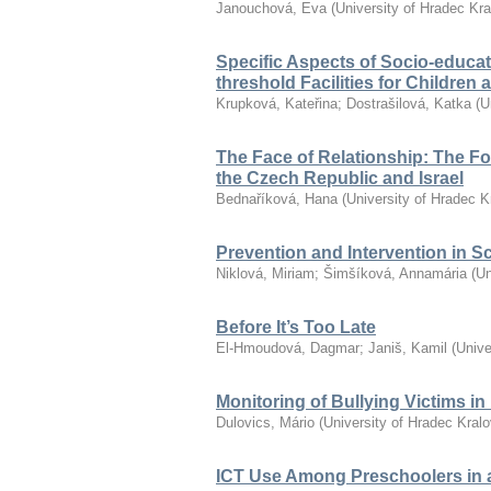
Janouchová, Eva
(
University of Hradec Kr
Specific Aspects of Socio-educat
threshold Facilities for Children
Krupková, Kateřina
;
Dostrašilová, Katka
(
U
The Face of Relationship: The F
the Czech Republic and Israel
Bednaříková, Hana
(
University of Hradec K
Prevention and Intervention in S
Niklová, Miriam
;
Šimšíková, Annamária
(
Un
Before It’s Too Late
El-Hmoudová, Dagmar
;
Janiš, Kamil
(
Unive
Monitoring of Bullying Victims i
Dulovics, Mário
(
University of Hradec Kral
ICT Use Among Preschoolers in 