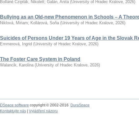
Bolláné Czipták, Nikolett
;
Galán, Anita
(
University of Hradec Kralove
,
2026
)
Bullying as an Old-new Phenomenon in Schools – A Theoret
Niklová, Miriam
;
Kollárová, Soňa
(
University of Hradec Kralove
,
2026
)
Suicides of Persons Under 19 Years of Age in the Slovak R
Emmerová, Ingrid
(
University of Hradec Kralove
,
2026
)
The Foster Care System in Poland
Walancik, Karolina
(
University of Hradec Kralove
,
2026
)
DSpace software
copyright © 2002-2016
DuraSpace
Kontaktujte nás
|
Vyjádření názoru