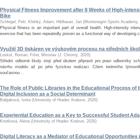
Physical Fitness Improvement after 8 Weeks of High-intensit
Bike
Schlegel, Petr
;
Křehký, Adam
;
Hiblbauer, Jan
(
Montenegrin Sports Academy
,
Physical fitness is an important part of overall health. High-intensity inter
exercise that has been repeatedly proven as a functional way of developing car
Využití 3D tiskáren ve výukovém procesu na středních ško
Loskot, Roman
;
Fišer, Miroslav
(
J. Chromý
,
2020
)
Střední odborné školy stojí před úkolem připravit pro praxi odborníky sc
návrhu modelu až po jeho fyzickou realizaci. Cílem terénního týmo
současnou ...
The Role of Public Libraries in the Educational Process of t
Digital Inclusion as a Social Determinant
Babjaková, Iveta
(
University of Hradec Kralove
,
2026
)
Experiential Education as a Key to Successful Student Ad
Knotková, Alena
(
University of Hradec Kralove
,
2026
)
Digital Literacy as a Mediator of Educational Opportunities i