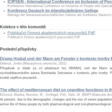
ICIPSEN - International Conference on Inclusion of Peo
Konference International Conference on Inclusion of People with Specia
Konferenz Deutsch im interdisziplinären Gefüge
Beiträge der literaturwissenschaftlichen Sektion der Konferenz Deutsch 
Kolekce v této komunitě
Publikační činnost akademických pracovníků PdF
Publikační činnost akademických pracovníků PdF
Poslední příspěvky
Drama Hrabal und der Mann am Fenster v kontextu tvorby
Dubová, Jindra
(
Masarykova univerzita
,
2021
)
Příspěvek si klade za cíl představit hru HRABAL und der Mann 
východobavorského autora Bernharda Setzweina v kontextu jeho tvorby. 
tvorbě nejdříve prozaické ...
The effect of mediterranean diet on cognitive functions in t
Klímová, Blanka
;
Novotny, M.
;
Schlegel, Petr
;
Valis, M.
(
MDPI-Molecular diver
At present, due to the demographic changes and the rise of senior population 
active life of these people by both pharmacological and non‐pharmacological s