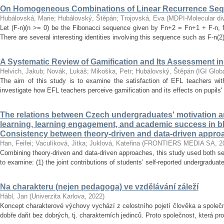
On Homogeneous Combinations of Linear Recurrence Se
Hubálovská, Marie
;
Hubálovský, Štěpán
;
Trojovská, Eva
(
MDPI-Molecular dive
Let (F-n)(n >= 0) be the Fibonacci sequence given by Fn+2 = Fn+1 + F-n, f
There are several interesting identities involving this sequence such as F-n(2)
A Systematic Review of Gamification and Its Assessment i
Helvich, Jakub
;
Novák, Lukáš
;
Mikoška, Petr
;
Hubálovský, Štěpán
(
IGI Glob
The aim of this study is to examine the satisfaction of EFL teachers with
investigate how EFL teachers perceive gamification and its effects on pupils'
The relations between Czech undergraduates' motivation an
learning, learning engagement, and academic success in b
Consistency between theory-driven and data-driven appro
Han, Feifei
;
Vaculíková, Jitka
;
Juklová, Kateřina
(
FRONTIERS MEDIA SA
,
2
Combining theory-driven and data-driven approaches, this study used both s
to examine: (1) the joint contributions of students’ self-reported undergraduat
Na charakteru (nejen pedagoga) ve vzdělávání záleží
Hábl, Jan
(
Univerzita Karlova
,
2022
)
Koncept charakterové výchovy vychází z celostního pojetí člověka a společn
dobře dařit bez dobrých, tj. charakterních jedinců. Proto společnost, která pr