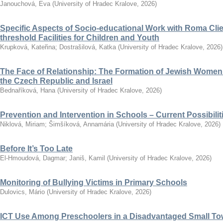
Janouchová, Eva
(
University of Hradec Kralove
,
2026
)
Specific Aspects of Socio-educational Work with Roma Clie
threshold Facilities for Children and Youth
Krupková, Kateřina
;
Dostrašilová, Katka
(
University of Hradec Kralove
,
2026
)
The Face of Relationship: The Formation of Jewish Women’
the Czech Republic and Israel
Bednaříková, Hana
(
University of Hradec Kralove
,
2026
)
Prevention and Intervention in Schools – Current Possibili
Niklová, Miriam
;
Šimšíková, Annamária
(
University of Hradec Kralove
,
2026
)
Before It’s Too Late
El-Hmoudová, Dagmar
;
Janiš, Kamil
(
University of Hradec Kralove
,
2026
)
Monitoring of Bullying Victims in Primary Schools
Dulovics, Mário
(
University of Hradec Kralove
,
2026
)
ICT Use Among Preschoolers in a Disadvantaged Small To