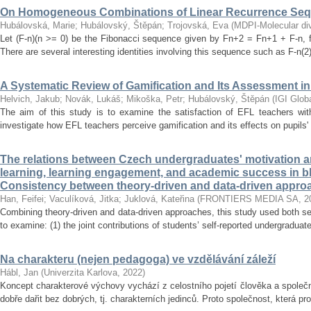
On Homogeneous Combinations of Linear Recurrence Se
Hubálovská, Marie
;
Hubálovský, Štěpán
;
Trojovská, Eva
(
MDPI-Molecular dive
Let (F-n)(n >= 0) be the Fibonacci sequence given by Fn+2 = Fn+1 + F-n, f
There are several interesting identities involving this sequence such as F-n(2)
A Systematic Review of Gamification and Its Assessment i
Helvich, Jakub
;
Novák, Lukáš
;
Mikoška, Petr
;
Hubálovský, Štěpán
(
IGI Glob
The aim of this study is to examine the satisfaction of EFL teachers with
investigate how EFL teachers perceive gamification and its effects on pupils'
The relations between Czech undergraduates' motivation an
learning, learning engagement, and academic success in b
Consistency between theory-driven and data-driven appro
Han, Feifei
;
Vaculíková, Jitka
;
Juklová, Kateřina
(
FRONTIERS MEDIA SA
,
2
Combining theory-driven and data-driven approaches, this study used both s
to examine: (1) the joint contributions of students’ self-reported undergraduat
Na charakteru (nejen pedagoga) ve vzdělávání záleží
Hábl, Jan
(
Univerzita Karlova
,
2022
)
Koncept charakterové výchovy vychází z celostního pojetí člověka a společn
dobře dařit bez dobrých, tj. charakterních jedinců. Proto společnost, která pr