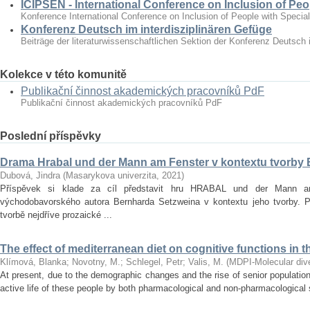
ICIPSEN - International Conference on Inclusion of Peo
Konference International Conference on Inclusion of People with Specia
Konferenz Deutsch im interdisziplinären Gefüge
Beiträge der literaturwissenschaftlichen Sektion der Konferenz Deutsch 
Kolekce v této komunitě
Publikační činnost akademických pracovníků PdF
Publikační činnost akademických pracovníků PdF
Poslední příspěvky
Drama Hrabal und der Mann am Fenster v kontextu tvorby
Dubová, Jindra
(
Masarykova univerzita
,
2021
)
Příspěvek si klade za cíl představit hru HRABAL und der Mann 
východobavorského autora Bernharda Setzweina v kontextu jeho tvorby. 
tvorbě nejdříve prozaické ...
The effect of mediterranean diet on cognitive functions in t
Klímová, Blanka
;
Novotny, M.
;
Schlegel, Petr
;
Valis, M.
(
MDPI-Molecular diver
At present, due to the demographic changes and the rise of senior population 
active life of these people by both pharmacological and non‐pharmacological s