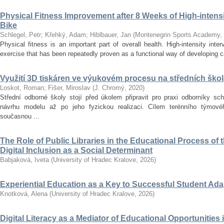
Physical Fitness Improvement after 8 Weeks of High-intensit
Bike
Schlegel, Petr
;
Křehký, Adam
;
Hiblbauer, Jan
(
Montenegrin Sports Academy
,
Physical fitness is an important part of overall health. High-intensity inter
exercise that has been repeatedly proven as a functional way of developing car
Využití 3D tiskáren ve výukovém procesu na středních ško
Loskot, Roman
;
Fišer, Miroslav
(
J. Chromý
,
2020
)
Střední odborné školy stojí před úkolem připravit pro praxi odborníky sc
návrhu modelu až po jeho fyzickou realizaci. Cílem terénního týmo
současnou ...
The Role of Public Libraries in the Educational Process of t
Digital Inclusion as a Social Determinant
Babjaková, Iveta
(
University of Hradec Kralove
,
2026
)
Experiential Education as a Key to Successful Student Ad
Knotková, Alena
(
University of Hradec Kralove
,
2026
)
Digital Literacy as a Mediator of Educational Opportunities i