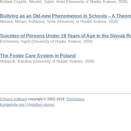
Bolláné Czipták, Nikolett
;
Galán, Anita
(
University of Hradec Kralove
,
2026
)
Bullying as an Old-new Phenomenon in Schools – A Theoret
Niklová, Miriam
;
Kollárová, Soňa
(
University of Hradec Kralove
,
2026
)
Suicides of Persons Under 19 Years of Age in the Slovak R
Emmerová, Ingrid
(
University of Hradec Kralove
,
2026
)
The Foster Care System in Poland
Walancik, Karolina
(
University of Hradec Kralove
,
2026
)
DSpace software
copyright © 2002-2016
DuraSpace
Kontaktujte nás
|
Vyjádření názoru