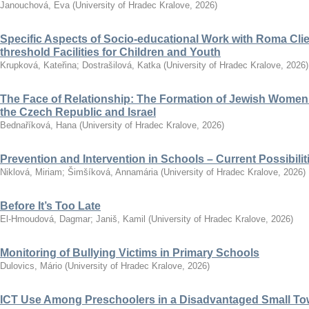
Janouchová, Eva
(
University of Hradec Kralove
,
2026
)
Specific Aspects of Socio-educational Work with Roma Clie
threshold Facilities for Children and Youth
Krupková, Kateřina
;
Dostrašilová, Katka
(
University of Hradec Kralove
,
2026
)
The Face of Relationship: The Formation of Jewish Women’
the Czech Republic and Israel
Bednaříková, Hana
(
University of Hradec Kralove
,
2026
)
Prevention and Intervention in Schools – Current Possibili
Niklová, Miriam
;
Šimšíková, Annamária
(
University of Hradec Kralove
,
2026
)
Before It’s Too Late
El-Hmoudová, Dagmar
;
Janiš, Kamil
(
University of Hradec Kralove
,
2026
)
Monitoring of Bullying Victims in Primary Schools
Dulovics, Mário
(
University of Hradec Kralove
,
2026
)
ICT Use Among Preschoolers in a Disadvantaged Small To