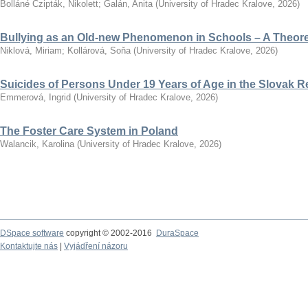
Bolláné Czipták, Nikolett
;
Galán, Anita
(
University of Hradec Kralove
,
2026
)
Bullying as an Old-new Phenomenon in Schools – A Theoret
Niklová, Miriam
;
Kollárová, Soňa
(
University of Hradec Kralove
,
2026
)
Suicides of Persons Under 19 Years of Age in the Slovak R
Emmerová, Ingrid
(
University of Hradec Kralove
,
2026
)
The Foster Care System in Poland
Walancik, Karolina
(
University of Hradec Kralove
,
2026
)
DSpace software
copyright © 2002-2016
DuraSpace
Kontaktujte nás
|
Vyjádření názoru