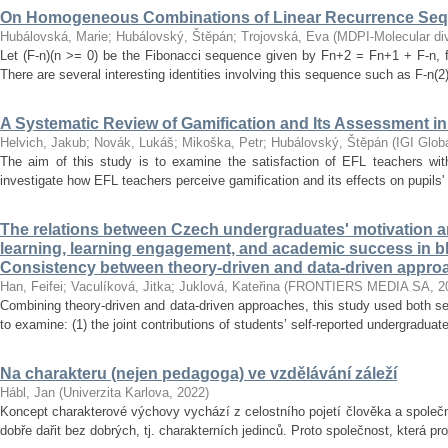
On Homogeneous Combinations of Linear Recurrence Se
Hubálovská, Marie
;
Hubálovský, Štěpán
;
Trojovská, Eva
(
MDPI-Molecular dive
Let (F-n)(n >= 0) be the Fibonacci sequence given by Fn+2 = Fn+1 + F-n, f
There are several interesting identities involving this sequence such as F-n(2)
A Systematic Review of Gamification and Its Assessment i
Helvich, Jakub
;
Novák, Lukáš
;
Mikoška, Petr
;
Hubálovský, Štěpán
(
IGI Glob
The aim of this study is to examine the satisfaction of EFL teachers with
investigate how EFL teachers perceive gamification and its effects on pupils'
The relations between Czech undergraduates' motivation an
learning, learning engagement, and academic success in b
Consistency between theory-driven and data-driven appro
Han, Feifei
;
Vaculíková, Jitka
;
Juklová, Kateřina
(
FRONTIERS MEDIA SA
,
2
Combining theory-driven and data-driven approaches, this study used both s
to examine: (1) the joint contributions of students’ self-reported undergraduat
Na charakteru (nejen pedagoga) ve vzdělávání záleží
Hábl, Jan
(
Univerzita Karlova
,
2022
)
Koncept charakterové výchovy vychází z celostního pojetí člověka a společn
dobře dařit bez dobrých, tj. charakterních jedinců. Proto společnost, která pr