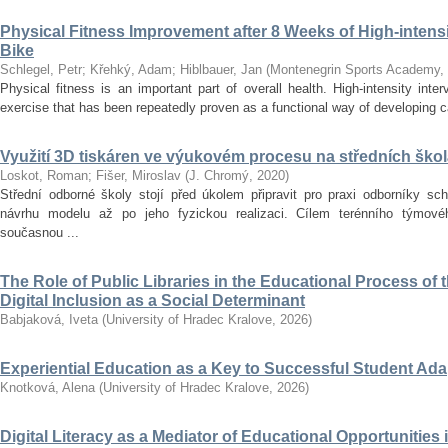
Physical Fitness Improvement after 8 Weeks of High-intensit
Bike
Schlegel, Petr
;
Křehký, Adam
;
Hiblbauer, Jan
(
Montenegrin Sports Academy
,
Physical fitness is an important part of overall health. High-intensity inter
exercise that has been repeatedly proven as a functional way of developing car
Využití 3D tiskáren ve výukovém procesu na středních ško
Loskot, Roman
;
Fišer, Miroslav
(
J. Chromý
,
2020
)
Střední odborné školy stojí před úkolem připravit pro praxi odborníky sc
návrhu modelu až po jeho fyzickou realizaci. Cílem terénního týmo
současnou ...
The Role of Public Libraries in the Educational Process of t
Digital Inclusion as a Social Determinant
Babjaková, Iveta
(
University of Hradec Kralove
,
2026
)
Experiential Education as a Key to Successful Student Ad
Knotková, Alena
(
University of Hradec Kralove
,
2026
)
Digital Literacy as a Mediator of Educational Opportunities i