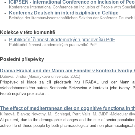
ICIPSEN - International Conference on Inclusion of Peo
Konference International Conference on Inclusion of People with Specia
Konferenz Deutsch im interdisziplinären Gefüge
Beiträge der literaturwissenschaftlichen Sektion der Konferenz Deutsch 
Kolekce v této komunitě
Publikační činnost akademických pracovníků PdF
Publikační činnost akademických pracovníků PdF
Poslední příspěvky
Drama Hrabal und der Mann am Fenster v kontextu tvorby
Dubová, Jindra
(
Masarykova univerzita
,
2021
)
Příspěvek si klade za cíl představit hru HRABAL und der Mann 
východobavorského autora Bernharda Setzweina v kontextu jeho tvorby. 
tvorbě nejdříve prozaické ...
The effect of mediterranean diet on cognitive functions in t
Klímová, Blanka
;
Novotny, M.
;
Schlegel, Petr
;
Valis, M.
(
MDPI-Molecular diver
At present, due to the demographic changes and the rise of senior population 
active life of these people by both pharmacological and non‐pharmacological s