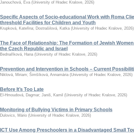
Janouchová, Eva
(
University of Hradec Kralove
,
2026
)
Specific Aspects of Socio-educational Work with Roma Clie
threshold Facilities for Children and Youth
Krupková, Kateřina
;
Dostrašilová, Katka
(
University of Hradec Kralove
,
2026
)
The Face of Relationship: The Formation of Jewish Women’
the Czech Republic and Israel
Bednaříková, Hana
(
University of Hradec Kralove
,
2026
)
Prevention and Intervention in Schools – Current Possibili
Niklová, Miriam
;
Šimšíková, Annamária
(
University of Hradec Kralove
,
2026
)
Before It’s Too Late
El-Hmoudová, Dagmar
;
Janiš, Kamil
(
University of Hradec Kralove
,
2026
)
Monitoring of Bullying Victims in Primary Schools
Dulovics, Mário
(
University of Hradec Kralove
,
2026
)
ICT Use Among Preschoolers in a Disadvantaged Small To