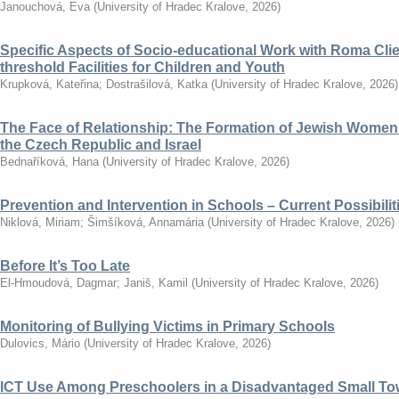
Janouchová, Eva
(
University of Hradec Kralove
,
2026
)
Specific Aspects of Socio-educational Work with Roma Clie
threshold Facilities for Children and Youth
Krupková, Kateřina
;
Dostrašilová, Katka
(
University of Hradec Kralove
,
2026
)
The Face of Relationship: The Formation of Jewish Women’
the Czech Republic and Israel
Bednaříková, Hana
(
University of Hradec Kralove
,
2026
)
Prevention and Intervention in Schools – Current Possibili
Niklová, Miriam
;
Šimšíková, Annamária
(
University of Hradec Kralove
,
2026
)
Before It’s Too Late
El-Hmoudová, Dagmar
;
Janiš, Kamil
(
University of Hradec Kralove
,
2026
)
Monitoring of Bullying Victims in Primary Schools
Dulovics, Mário
(
University of Hradec Kralove
,
2026
)
ICT Use Among Preschoolers in a Disadvantaged Small To