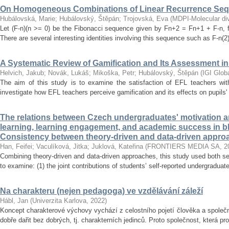
On Homogeneous Combinations of Linear Recurrence Se
Hubálovská, Marie
;
Hubálovský, Štěpán
;
Trojovská, Eva
(
MDPI-Molecular dive
Let (F-n)(n >= 0) be the Fibonacci sequence given by Fn+2 = Fn+1 + F-n, f
There are several interesting identities involving this sequence such as F-n(2)
A Systematic Review of Gamification and Its Assessment i
Helvich, Jakub
;
Novák, Lukáš
;
Mikoška, Petr
;
Hubálovský, Štěpán
(
IGI Glob
The aim of this study is to examine the satisfaction of EFL teachers with
investigate how EFL teachers perceive gamification and its effects on pupils'
The relations between Czech undergraduates' motivation an
learning, learning engagement, and academic success in b
Consistency between theory-driven and data-driven appro
Han, Feifei
;
Vaculíková, Jitka
;
Juklová, Kateřina
(
FRONTIERS MEDIA SA
,
2
Combining theory-driven and data-driven approaches, this study used both s
to examine: (1) the joint contributions of students’ self-reported undergraduat
Na charakteru (nejen pedagoga) ve vzdělávání záleží
Hábl, Jan
(
Univerzita Karlova
,
2022
)
Koncept charakterové výchovy vychází z celostního pojetí člověka a společn
dobře dařit bez dobrých, tj. charakterních jedinců. Proto společnost, která pr