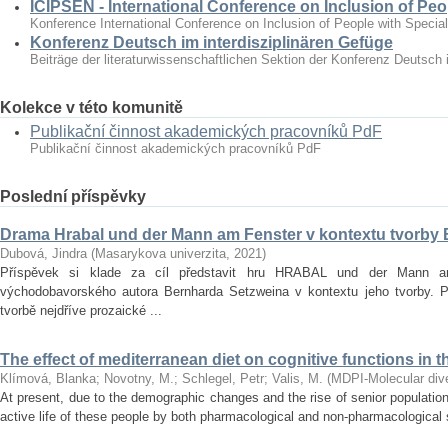
ICIPSEN - International Conference on Inclusion of Peo
Konference International Conference on Inclusion of People with Specia
Konferenz Deutsch im interdisziplinären Gefüge
Beiträge der literaturwissenschaftlichen Sektion der Konferenz Deutsch 
Kolekce v této komunitě
Publikační činnost akademických pracovníků PdF
Publikační činnost akademických pracovníků PdF
Poslední příspěvky
Drama Hrabal und der Mann am Fenster v kontextu tvorby
Dubová, Jindra
(
Masarykova univerzita
,
2021
)
Příspěvek si klade za cíl představit hru HRABAL und der Mann 
východobavorského autora Bernharda Setzweina v kontextu jeho tvorby. 
tvorbě nejdříve prozaické ...
The effect of mediterranean diet on cognitive functions in t
Klímová, Blanka
;
Novotny, M.
;
Schlegel, Petr
;
Valis, M.
(
MDPI-Molecular diver
At present, due to the demographic changes and the rise of senior population 
active life of these people by both pharmacological and non‐pharmacological s