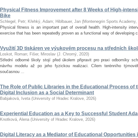
Physical Fitness Improvement after 8 Weeks of High-intensit
Bike
Schlegel, Petr
;
Křehký, Adam
;
Hiblbauer, Jan
(
Montenegrin Sports Academy
,
Physical fitness is an important part of overall health. High-intensity inter
exercise that has been repeatedly proven as a functional way of developing car
Využití 3D tiskáren ve výukovém procesu na středních ško
Loskot, Roman
;
Fišer, Miroslav
(
J. Chromý
,
2020
)
Střední odborné školy stojí před úkolem připravit pro praxi odborníky sc
návrhu modelu až po jeho fyzickou realizaci. Cílem terénního týmo
současnou ...
The Role of Public Libraries in the Educational Process of t
Digital Inclusion as a Social Determinant
Babjaková, Iveta
(
University of Hradec Kralove
,
2026
)
Experiential Education as a Key to Successful Student Ad
Knotková, Alena
(
University of Hradec Kralove
,
2026
)
Digital Literacy as a Mediator of Educational Opportunities i