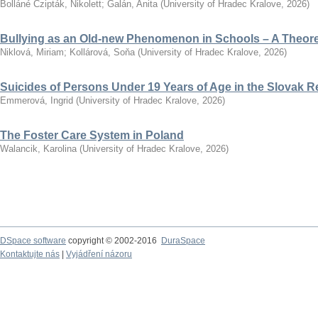
Bolláné Czipták, Nikolett
;
Galán, Anita
(
University of Hradec Kralove
,
2026
)
Bullying as an Old-new Phenomenon in Schools – A Theoret
Niklová, Miriam
;
Kollárová, Soňa
(
University of Hradec Kralove
,
2026
)
Suicides of Persons Under 19 Years of Age in the Slovak R
Emmerová, Ingrid
(
University of Hradec Kralove
,
2026
)
The Foster Care System in Poland
Walancik, Karolina
(
University of Hradec Kralove
,
2026
)
DSpace software
copyright © 2002-2016
DuraSpace
Kontaktujte nás
|
Vyjádření názoru