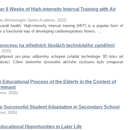
r 8 Weeks of High-intensity Interval Training with Air
an
(
Montenegrin Sports Academy
,
2022
)
erall health. High-intensity interval training (HIIT) is a popular form of
 a functional way of developing cardiorespiratory fitness. ...
 procesu na středních školách technického zaměření
,
2020
)
připravit pro praxi odborníky schopné zvládat technologie 3D tisku od
alizaci. Cílem terénního týmového akčního výzkumu bylo zmapovat
he Educational Process of the Elderly in the Context of
erminant
love
,
2026
)
 to Successful Student Adaptation in Secondary School
love
,
2026
)
Educational Opportunities in Later Life