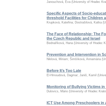
Janouchová, Eva
(
University of Hradec Kr
Specific Aspects of Socio-educat
threshold Facilities for Children
Krupková, Kateřina
;
Dostrašilová, Katka
(
U
The Face of Relationship: The F
the Czech Republic and Israel
Bednaříková, Hana
(
University of Hradec K
Prevention and Intervention in S
Niklová, Miriam
;
Šimšíková, Annamária
(
Un
Before It’s Too Late
El-Hmoudová, Dagmar
;
Janiš, Kamil
(
Unive
Monitoring of Bullying Victims i
Dulovics, Mário
(
University of Hradec Kral
ICT Use Among Preschoolers in 