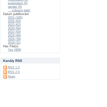
exploration (5)
gender (5)
... zobrazit další
Datum publikování
2021 (105)
2025 (63)
2023 (62)
2020 (56)
2022 (50)
2024 (44)
2026 (18)
2019 (11)
Has File(s)
Yes (409)
Kanály RSS
RSS 1.0
RSS 2.0
Atom