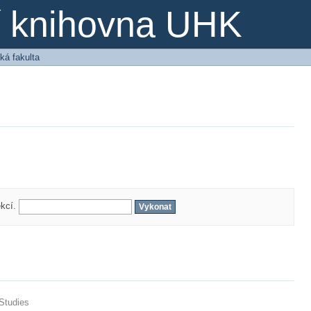
ní knihovna UHK
ká fakulta
ekcí.
 Studies