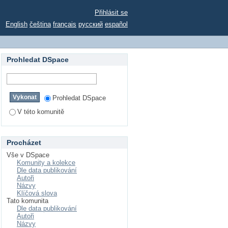
Přihlásit se
English
čeština
français
русский
español
Prohledat DSpace
Prohledat DSpace
V této komunitě
Procházet
Vše v DSpace
Komunity a kolekce
Dle data publikování
Autoři
Názvy
Klíčová slova
Tato komunita
Dle data publikování
Autoři
Názvy