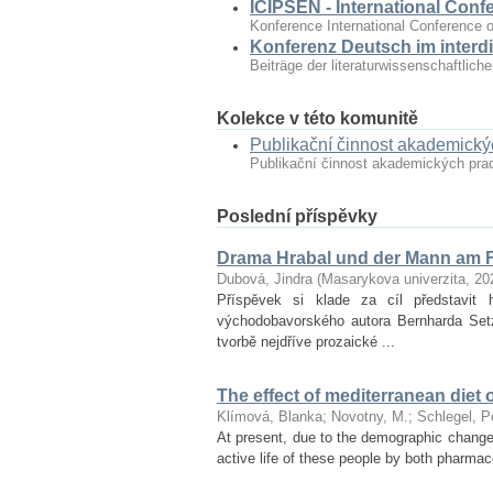
ICIPSEN - International Conf
Konference International Conference o
Konferenz Deutsch im interdi
Beiträge der literaturwissenschaftlic
Kolekce v této komunitě
Publikační činnost akademick
Publikační činnost akademických pr
Poslední příspěvky
Drama Hrabal und der Mann am F
Dubová, Jindra
(
Masarykova univerzita
,
20
Příspěvek si klade za cíl představ
východobavorského autora Bernharda Set
tvorbě nejdříve prozaické ...
The effect of mediterranean diet 
Klímová, Blanka
;
Novotny, M.
;
Schlegel, P
At present, due to the demographic changes 
active life of these people by both pharmac