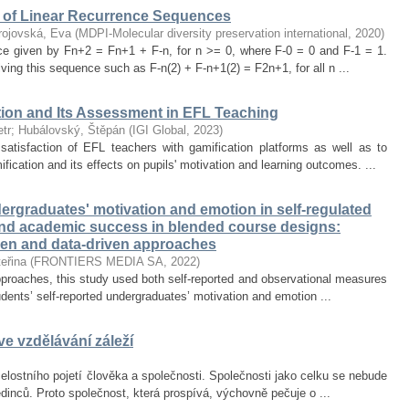
of Linear Recurrence Sequences
rojovská, Eva
(
MDPI-Molecular diversity preservation international
,
2020
)
nce given by Fn+2 = Fn+1 + F-n, for n >= 0, where F-0 = 0 and F-1 = 1.
olving this sequence such as F-n(2) + F-n+1(2) = F2n+1, for all n ...
tion and Its Assessment in EFL Teaching
tr
;
Hubálovský, Štěpán
(
IGI Global
,
2023
)
satisfaction of EFL teachers with gamification platforms as well as to
ication and its effects on pupils' motivation and learning outcomes. ...
rgraduates' motivation and emotion in self-regulated
and academic success in blended course designs:
ven and data-driven approaches
eřina
(
FRONTIERS MEDIA SA
,
2022
)
proaches, this study used both self-reported and observational measures
tudents’ self-reported undergraduates’ motivation and emotion ...
e vzdělávání záleží
lostního pojetí člověka a společnosti. Společnosti jako celku se nebude
jedinců. Proto společnost, která prospívá, výchovně pečuje o ...