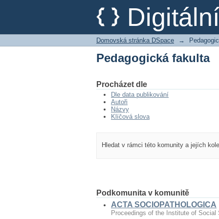
Pedagogická fakulta
Digitál
Domovská stránka DSpace
→
Pedagogic
Pedagogická fakulta
Procházet dle
Dle data publikování
Autoři
Názvy
Klíčová slova
Hledat v rámci této komunity a jejích kol
Podkomunita v komunitě
ACTA SOCIOPATHOLOGICA
Proceedings of the Institute of Social