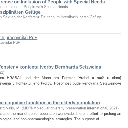
erence on Inclusion of People with Special Needs
n Inclusion of People with Special Needs
sziplinären Gefüge
hen Sektion der Konferenz Deutsch im interdisziplinären Gefüge
ých pracovníků PdF
acovníků PdF
enster v kontextu tvorby Bernharda Setzweina
21
)
it hru HRABAL und der Mann am Fenster [Hrabal a muž u okna]
zweina v kontextu jeho tvorby. Pozornost bude věnována Setzweinově
on cognitive functions in the elderly population
etr
;
Valis, M.
(
MDPI-Molecular diversity preservation international
,
2021
)
and the rise of senior population worldwide, there is effort to prolong an
ological and non‐pharmacological strategies. The purpose of ...