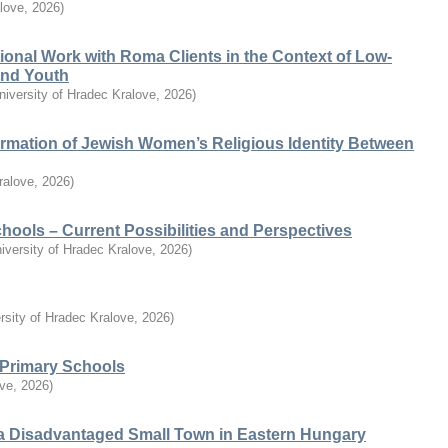
alove
,
2026
)
ional Work with Roma Clients in the Context of Low-
 and Youth
niversity of Hradec Kralove
,
2026
)
ormation of Jewish Women’s Religious Identity Between
ralove
,
2026
)
chools – Current Possibilities and Perspectives
iversity of Hradec Kralove
,
2026
)
rsity of Hradec Kralove
,
2026
)
n Primary Schools
ove
,
2026
)
a Disadvantaged Small Town in Eastern Hungary