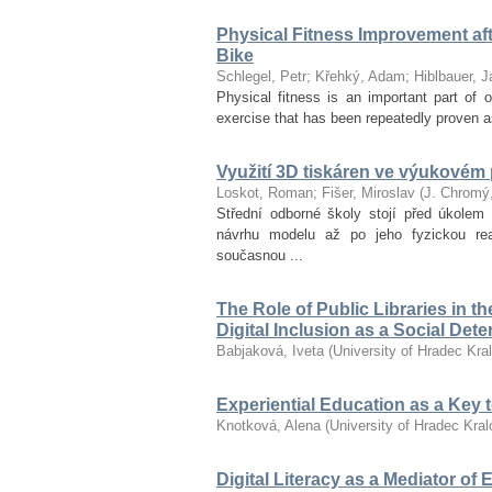
Physical Fitness Improvement afte
Bike
Schlegel, Petr
;
Křehký, Adam
;
Hiblbauer, J
Physical fitness is an important part of ov
exercise that has been repeatedly proven as
Využití 3D tiskáren ve výukovém
Loskot, Roman
;
Fišer, Miroslav
(
J. Chromý
Střední odborné školy stojí před úkolem 
návrhu modelu až po jeho fyzickou re
současnou ...
The Role of Public Libraries in t
Digital Inclusion as a Social Det
Babjaková, Iveta
(
University of Hradec Kra
Experiential Education as a Key
Knotková, Alena
(
University of Hradec Kra
Digital Literacy as a Mediator of 