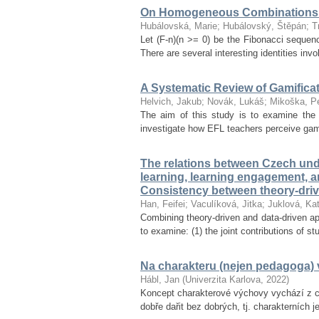
On Homogeneous Combinations 
Hubálovská, Marie
;
Hubálovský, Štěpán
;
T
Let (F-n)(n >= 0) be the Fibonacci seque
There are several interesting identities inv
A Systematic Review of Gamifica
Helvich, Jakub
;
Novák, Lukáš
;
Mikoška, Pe
The aim of this study is to examine the 
investigate how EFL teachers perceive gamif
The relations between Czech unde
learning, learning engagement, 
Consistency between theory-dri
Han, Feifei
;
Vaculíková, Jitka
;
Juklová, Kat
Combining theory-driven and data-driven ap
to examine: (1) the joint contributions of s
Na charakteru (nejen pedagoga) v
Hábl, Jan
(
Univerzita Karlova
,
2022
)
Koncept charakterové výchovy vychází z ce
dobře dařit bez dobrých, tj. charakterních 