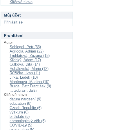
Klíčová slova
Můj účet
Přihlásit se
Prohlížení
Autor
Schlegel, Petr (33)
Agricola, Adrián (22)
Truhlářová, Zuzana (18)
Křehký, Adam (17)
Culková, Dita (14)
Hubálovská, Marie (12)
Růžička, Ivan (11)
Jirka, Luděk (10)
Maněnová, Martina (10)
Burda, Petr František (9)
... zobrazit další
Klíčové slovo
datum narození (9)
education (8)
Czech Republic (6)
výzkum (6)
birthdate (5)
chronologický věk (5)
COVID-19 (5)
exploitation (5)