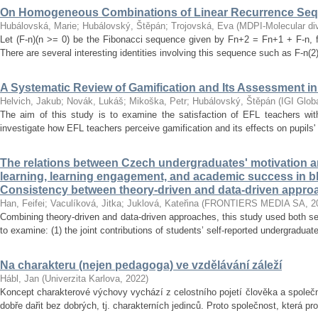
On Homogeneous Combinations of Linear Recurrence Se
Hubálovská, Marie
;
Hubálovský, Štěpán
;
Trojovská, Eva
(
MDPI-Molecular dive
Let (F-n)(n >= 0) be the Fibonacci sequence given by Fn+2 = Fn+1 + F-n, f
There are several interesting identities involving this sequence such as F-n(2)
A Systematic Review of Gamification and Its Assessment i
Helvich, Jakub
;
Novák, Lukáš
;
Mikoška, Petr
;
Hubálovský, Štěpán
(
IGI Glob
The aim of this study is to examine the satisfaction of EFL teachers with
investigate how EFL teachers perceive gamification and its effects on pupils'
The relations between Czech undergraduates' motivation an
learning, learning engagement, and academic success in b
Consistency between theory-driven and data-driven appro
Han, Feifei
;
Vaculíková, Jitka
;
Juklová, Kateřina
(
FRONTIERS MEDIA SA
,
2
Combining theory-driven and data-driven approaches, this study used both s
to examine: (1) the joint contributions of students’ self-reported undergraduat
Na charakteru (nejen pedagoga) ve vzdělávání záleží
Hábl, Jan
(
Univerzita Karlova
,
2022
)
Koncept charakterové výchovy vychází z celostního pojetí člověka a společn
dobře dařit bez dobrých, tj. charakterních jedinců. Proto společnost, která pr