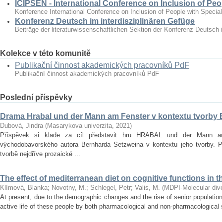
ICIPSEN - International Conference on Inclusion of Peo
Konference International Conference on Inclusion of People with Specia
Konferenz Deutsch im interdisziplinären Gefüge
Beiträge der literaturwissenschaftlichen Sektion der Konferenz Deutsch 
Kolekce v této komunitě
Publikační činnost akademických pracovníků PdF
Publikační činnost akademických pracovníků PdF
Poslední příspěvky
Drama Hrabal und der Mann am Fenster v kontextu tvorby
Dubová, Jindra
(
Masarykova univerzita
,
2021
)
Příspěvek si klade za cíl představit hru HRABAL und der Mann 
východobavorského autora Bernharda Setzweina v kontextu jeho tvorby. 
tvorbě nejdříve prozaické ...
The effect of mediterranean diet on cognitive functions in t
Klímová, Blanka
;
Novotny, M.
;
Schlegel, Petr
;
Valis, M.
(
MDPI-Molecular diver
At present, due to the demographic changes and the rise of senior population 
active life of these people by both pharmacological and non‐pharmacological s