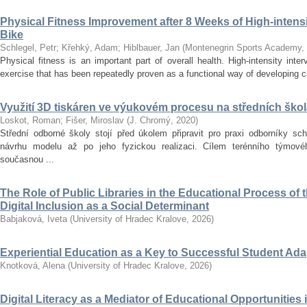
Physical Fitness Improvement after 8 Weeks of High-intensit
Bike
Schlegel, Petr
;
Křehký, Adam
;
Hiblbauer, Jan
(
Montenegrin Sports Academy
,
Physical fitness is an important part of overall health. High-intensity inter
exercise that has been repeatedly proven as a functional way of developing car
Využití 3D tiskáren ve výukovém procesu na středních ško
Loskot, Roman
;
Fišer, Miroslav
(
J. Chromý
,
2020
)
Střední odborné školy stojí před úkolem připravit pro praxi odborníky sc
návrhu modelu až po jeho fyzickou realizaci. Cílem terénního týmo
současnou ...
The Role of Public Libraries in the Educational Process of t
Digital Inclusion as a Social Determinant
Babjaková, Iveta
(
University of Hradec Kralove
,
2026
)
Experiential Education as a Key to Successful Student Ad
Knotková, Alena
(
University of Hradec Kralove
,
2026
)
Digital Literacy as a Mediator of Educational Opportunities i