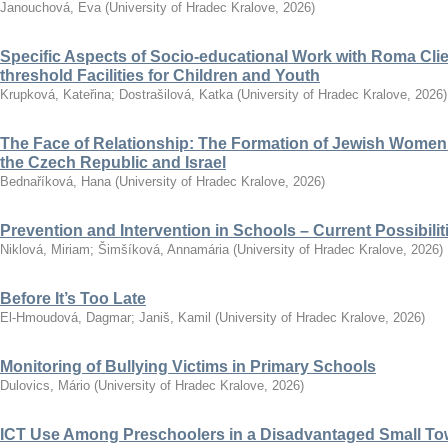
Janouchová, Eva
(
University of Hradec Kralove
,
2026
)
Specific Aspects of Socio-educational Work with Roma Clie
threshold Facilities for Children and Youth
Krupková, Kateřina
;
Dostrašilová, Katka
(
University of Hradec Kralove
,
2026
)
The Face of Relationship: The Formation of Jewish Women’
the Czech Republic and Israel
Bednaříková, Hana
(
University of Hradec Kralove
,
2026
)
Prevention and Intervention in Schools – Current Possibili
Niklová, Miriam
;
Šimšíková, Annamária
(
University of Hradec Kralove
,
2026
)
Before It’s Too Late
El-Hmoudová, Dagmar
;
Janiš, Kamil
(
University of Hradec Kralove
,
2026
)
Monitoring of Bullying Victims in Primary Schools
Dulovics, Mário
(
University of Hradec Kralove
,
2026
)
ICT Use Among Preschoolers in a Disadvantaged Small To