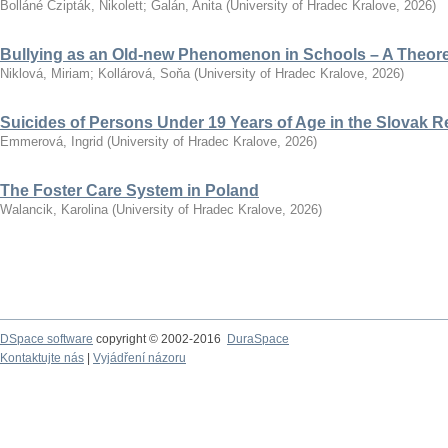
Bolláné Czipták, Nikolett
;
Galán, Anita
(
University of Hradec Kralove
,
2026
)
Bullying as an Old-new Phenomenon in Schools – A Theoret
Niklová, Miriam
;
Kollárová, Soňa
(
University of Hradec Kralove
,
2026
)
Suicides of Persons Under 19 Years of Age in the Slovak R
Emmerová, Ingrid
(
University of Hradec Kralove
,
2026
)
The Foster Care System in Poland
Walancik, Karolina
(
University of Hradec Kralove
,
2026
)
DSpace software
copyright © 2002-2016
DuraSpace
Kontaktujte nás
|
Vyjádření názoru