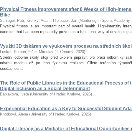
Physical Fitness Improvement after 8 Weeks of High-intensit
Bike
Schlegel, Petr
;
Křehký, Adam
;
Hiblbauer, Jan
(
Montenegrin Sports Academy
,
Physical fitness is an important part of overall health. High-intensity inter
exercise that has been repeatedly proven as a functional way of developing car
Využití 3D tiskáren ve výukovém procesu na středních ško
Loskot, Roman
;
Fišer, Miroslav
(
J. Chromý
,
2020
)
Střední odborné školy stojí před úkolem připravit pro praxi odborníky sc
návrhu modelu až po jeho fyzickou realizaci. Cílem terénního týmo
současnou ...
The Role of Public Libraries in the Educational Process of t
Digital Inclusion as a Social Determinant
Babjaková, Iveta
(
University of Hradec Kralove
,
2026
)
Experiential Education as a Key to Successful Student Ad
Knotková, Alena
(
University of Hradec Kralove
,
2026
)
Digital Literacy as a Mediator of Educational Opportunities i