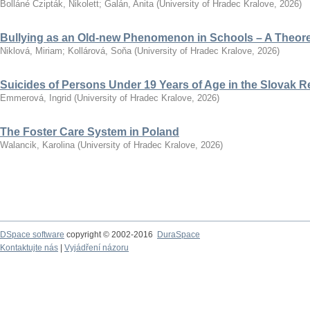
Bolláné Czipták, Nikolett
;
Galán, Anita
(
University of Hradec Kralove
,
2026
)
Bullying as an Old-new Phenomenon in Schools – A Theoret
Niklová, Miriam
;
Kollárová, Soňa
(
University of Hradec Kralove
,
2026
)
Suicides of Persons Under 19 Years of Age in the Slovak R
Emmerová, Ingrid
(
University of Hradec Kralove
,
2026
)
The Foster Care System in Poland
Walancik, Karolina
(
University of Hradec Kralove
,
2026
)
DSpace software
copyright © 2002-2016
DuraSpace
Kontaktujte nás
|
Vyjádření názoru