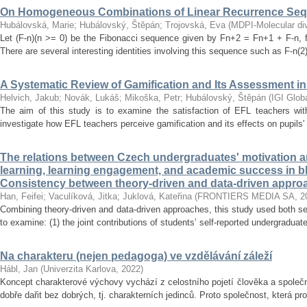
On Homogeneous Combinations of Linear Recurrence Se
Hubálovská, Marie
;
Hubálovský, Štěpán
;
Trojovská, Eva
(
MDPI-Molecular dive
Let (F-n)(n >= 0) be the Fibonacci sequence given by Fn+2 = Fn+1 + F-n, f
There are several interesting identities involving this sequence such as F-n(2)
A Systematic Review of Gamification and Its Assessment i
Helvich, Jakub
;
Novák, Lukáš
;
Mikoška, Petr
;
Hubálovský, Štěpán
(
IGI Glob
The aim of this study is to examine the satisfaction of EFL teachers with
investigate how EFL teachers perceive gamification and its effects on pupils'
The relations between Czech undergraduates' motivation an
learning, learning engagement, and academic success in b
Consistency between theory-driven and data-driven appro
Han, Feifei
;
Vaculíková, Jitka
;
Juklová, Kateřina
(
FRONTIERS MEDIA SA
,
2
Combining theory-driven and data-driven approaches, this study used both s
to examine: (1) the joint contributions of students’ self-reported undergraduat
Na charakteru (nejen pedagoga) ve vzdělávání záleží
Hábl, Jan
(
Univerzita Karlova
,
2022
)
Koncept charakterové výchovy vychází z celostního pojetí člověka a společn
dobře dařit bez dobrých, tj. charakterních jedinců. Proto společnost, která pr