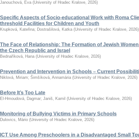
Janouchová, Eva
(
University of Hradec Kralove
,
2026
)
Specific Aspects of Socio-educational Work with Roma Clie
threshold Facilities for Children and Youth
Krupková, Kateřina
;
Dostrašilová, Katka
(
University of Hradec Kralove
,
2026
)
The Face of Relationship: The Formation of Jewish Women’
the Czech Republic and Israel
Bednaříková, Hana
(
University of Hradec Kralove
,
2026
)
Prevention and Intervention in Schools – Current Possibili
Niklová, Miriam
;
Šimšíková, Annamária
(
University of Hradec Kralove
,
2026
)
Before It’s Too Late
El-Hmoudová, Dagmar
;
Janiš, Kamil
(
University of Hradec Kralove
,
2026
)
Monitoring of Bullying Victims in Primary Schools
Dulovics, Mário
(
University of Hradec Kralove
,
2026
)
ICT Use Among Preschoolers in a Disadvantaged Small To