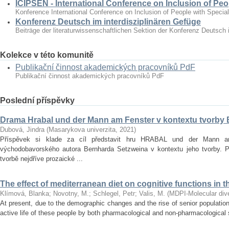
ICIPSEN - International Conference on Inclusion of Peo
Konference International Conference on Inclusion of People with Specia
Konferenz Deutsch im interdisziplinären Gefüge
Beiträge der literaturwissenschaftlichen Sektion der Konferenz Deutsch 
Kolekce v této komunitě
Publikační činnost akademických pracovníků PdF
Publikační činnost akademických pracovníků PdF
Poslední příspěvky
Drama Hrabal und der Mann am Fenster v kontextu tvorby
Dubová, Jindra
(
Masarykova univerzita
,
2021
)
Příspěvek si klade za cíl představit hru HRABAL und der Mann 
východobavorského autora Bernharda Setzweina v kontextu jeho tvorby. 
tvorbě nejdříve prozaické ...
The effect of mediterranean diet on cognitive functions in t
Klímová, Blanka
;
Novotny, M.
;
Schlegel, Petr
;
Valis, M.
(
MDPI-Molecular diver
At present, due to the demographic changes and the rise of senior population 
active life of these people by both pharmacological and non‐pharmacological s