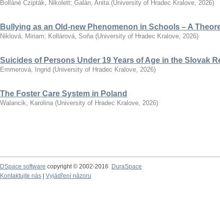
Bolláné Czipták, Nikolett
;
Galán, Anita
(
University of Hradec Kralove
,
2026
)
Bullying as an Old-new Phenomenon in Schools – A Theoret
Niklová, Miriam
;
Kollárová, Soňa
(
University of Hradec Kralove
,
2026
)
Suicides of Persons Under 19 Years of Age in the Slovak R
Emmerová, Ingrid
(
University of Hradec Kralove
,
2026
)
The Foster Care System in Poland
Walancik, Karolina
(
University of Hradec Kralove
,
2026
)
DSpace software
copyright © 2002-2016
DuraSpace
Kontaktujte nás
|
Vyjádření názoru