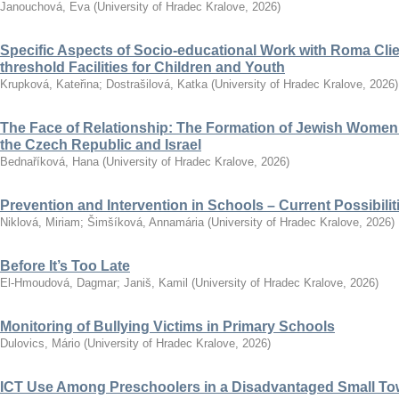
Janouchová, Eva
(
University of Hradec Kralove
,
2026
)
Specific Aspects of Socio-educational Work with Roma Clie
threshold Facilities for Children and Youth
Krupková, Kateřina
;
Dostrašilová, Katka
(
University of Hradec Kralove
,
2026
)
The Face of Relationship: The Formation of Jewish Women’
the Czech Republic and Israel
Bednaříková, Hana
(
University of Hradec Kralove
,
2026
)
Prevention and Intervention in Schools – Current Possibili
Niklová, Miriam
;
Šimšíková, Annamária
(
University of Hradec Kralove
,
2026
)
Before It’s Too Late
El-Hmoudová, Dagmar
;
Janiš, Kamil
(
University of Hradec Kralove
,
2026
)
Monitoring of Bullying Victims in Primary Schools
Dulovics, Mário
(
University of Hradec Kralove
,
2026
)
ICT Use Among Preschoolers in a Disadvantaged Small To