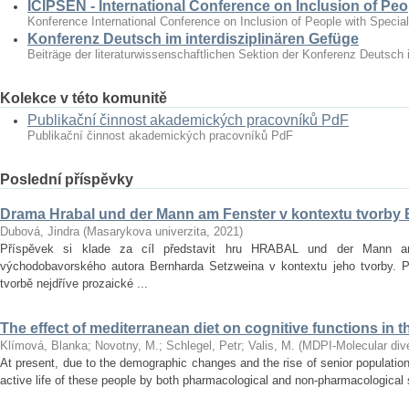
ICIPSEN - International Conference on Inclusion of Peo
Konference International Conference on Inclusion of People with Specia
Konferenz Deutsch im interdisziplinären Gefüge
Beiträge der literaturwissenschaftlichen Sektion der Konferenz Deutsch 
Kolekce v této komunitě
Publikační činnost akademických pracovníků PdF
Publikační činnost akademických pracovníků PdF
Poslední příspěvky
Drama Hrabal und der Mann am Fenster v kontextu tvorby
Dubová, Jindra
(
Masarykova univerzita
,
2021
)
Příspěvek si klade za cíl představit hru HRABAL und der Mann 
východobavorského autora Bernharda Setzweina v kontextu jeho tvorby. 
tvorbě nejdříve prozaické ...
The effect of mediterranean diet on cognitive functions in t
Klímová, Blanka
;
Novotny, M.
;
Schlegel, Petr
;
Valis, M.
(
MDPI-Molecular diver
At present, due to the demographic changes and the rise of senior population 
active life of these people by both pharmacological and non‐pharmacological s