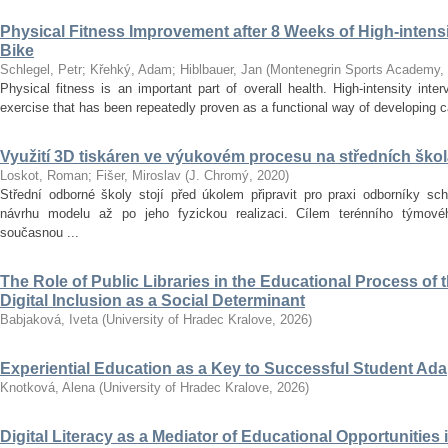
Physical Fitness Improvement after 8 Weeks of High-intensit
Bike
Schlegel, Petr
;
Křehký, Adam
;
Hiblbauer, Jan
(
Montenegrin Sports Academy
,
Physical fitness is an important part of overall health. High-intensity inter
exercise that has been repeatedly proven as a functional way of developing car
Využití 3D tiskáren ve výukovém procesu na středních ško
Loskot, Roman
;
Fišer, Miroslav
(
J. Chromý
,
2020
)
Střední odborné školy stojí před úkolem připravit pro praxi odborníky sc
návrhu modelu až po jeho fyzickou realizaci. Cílem terénního týmo
současnou ...
The Role of Public Libraries in the Educational Process of t
Digital Inclusion as a Social Determinant
Babjaková, Iveta
(
University of Hradec Kralove
,
2026
)
Experiential Education as a Key to Successful Student Ad
Knotková, Alena
(
University of Hradec Kralove
,
2026
)
Digital Literacy as a Mediator of Educational Opportunities i