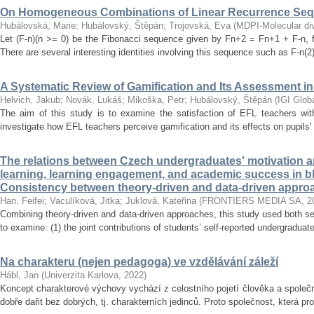
On Homogeneous Combinations of Linear Recurrence Se
Hubálovská, Marie
;
Hubálovský, Štěpán
;
Trojovská, Eva
(
MDPI-Molecular dive
Let (F-n)(n >= 0) be the Fibonacci sequence given by Fn+2 = Fn+1 + F-n, f
There are several interesting identities involving this sequence such as F-n(2)
A Systematic Review of Gamification and Its Assessment i
Helvich, Jakub
;
Novák, Lukáš
;
Mikoška, Petr
;
Hubálovský, Štěpán
(
IGI Glob
The aim of this study is to examine the satisfaction of EFL teachers with
investigate how EFL teachers perceive gamification and its effects on pupils'
The relations between Czech undergraduates' motivation an
learning, learning engagement, and academic success in b
Consistency between theory-driven and data-driven appro
Han, Feifei
;
Vaculíková, Jitka
;
Juklová, Kateřina
(
FRONTIERS MEDIA SA
,
2
Combining theory-driven and data-driven approaches, this study used both s
to examine: (1) the joint contributions of students’ self-reported undergraduat
Na charakteru (nejen pedagoga) ve vzdělávání záleží
Hábl, Jan
(
Univerzita Karlova
,
2022
)
Koncept charakterové výchovy vychází z celostního pojetí člověka a společn
dobře dařit bez dobrých, tj. charakterních jedinců. Proto společnost, která pr