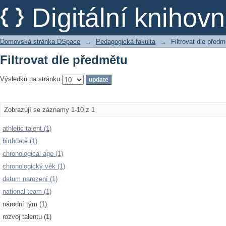
Filtrovat dle předmětu
Digitální kniho
Domovská stránka DSpace
→
Pedagogická fakulta
→
Filtrovat dle předm
Filtrovat dle předmětu
Výsledků na stránku:
Zobrazují se záznamy 1-10 z 1
athletic talent (1)
birthdate (1)
chronological age (1)
chronologický věk (1)
datum narození (1)
national team (1)
národní tým (1)
rozvoj talentu (1)