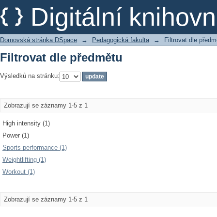
Filtrovat dle předmětu
Digitální kniho
Domovská stránka DSpace
→
Pedagogická fakulta
→
Filtrovat dle předm
Filtrovat dle předmětu
Výsledků na stránku:
Zobrazují se záznamy 1-5 z 1
High intensity (1)
Power (1)
Sports performance (1)
Weightlifting (1)
Workout (1)
Zobrazují se záznamy 1-5 z 1