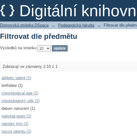
Filtrovat dle předmětu
Digitální kniho
Domovská stránka DSpace
→
Pedagogická fakulta
→
Filtrovat dle předm
Filtrovat dle předmětu
Výsledků na stránku:
Zobrazují se záznamy 1-10 z 1
athletic talent (1)
birthdate (1)
chronological age (1)
chronologický věk (1)
datum narození (1)
national team (1)
národní tým (1)
rozvoj talentu (1)