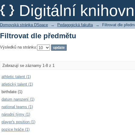
Filtrovat dle předmětu
Digitální kniho
Domovská stránka DSpace
→
Pedagogická fakulta
→
Filtrovat dle předm
Filtrovat dle předmětu
Výsledků na stránku:
Zobrazují se záznamy 1-8 z 1
athletic talent (1)
atletický talent (1)
birthdate (1)
datum narození (1)
national teams (1)
národní týmy (1)
player's position (1)
pozice hráče (1)