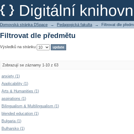
Filtrovat dle předmětu
Digitální kniho
Domovská stránka DSpace
→
Pedagogická fakulta
→
Filtrovat dle předm
Filtrovat dle předmětu
Výsledků na stránku:
Zobrazují se záznamy 1-10 z 63
anxiety (1)
Applicability (1)
Arts & Humanities (1)
aspirations (1)
Bilingualism & Multilingualism (1)
blended education (1)
Bulgaria (1)
Bulharsko (1)