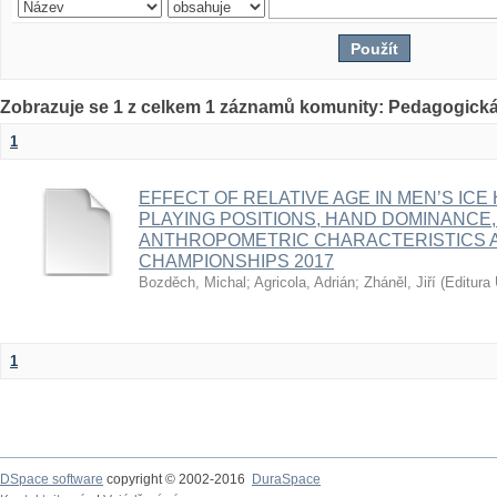
Zobrazuje se 1 z celkem 1 záznamů komunity: Pedagogická
1
EFFECT OF RELATIVE AGE IN MEN’S ICE
PLAYING POSITIONS, HAND DOMINANCE,
ANTHROPOMETRIC CHARACTERISTICS A
CHAMPIONSHIPS 2017
Bozděch, Michal
;
Agricola, Adrián
;
Zháněl, Jiří
(
Editura 
1
DSpace software
copyright © 2002-2016
DuraSpace