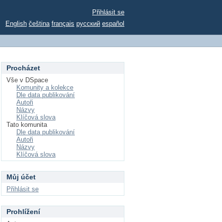
Přihlásit se
English
čeština
français
русский
español
Procházet
Vše v DSpace
Komunity a kolekce
Dle data publikování
Autoři
Názvy
Klíčová slova
Tato komunita
Dle data publikování
Autoři
Názvy
Klíčová slova
Můj účet
Přihlásit se
Prohlížení