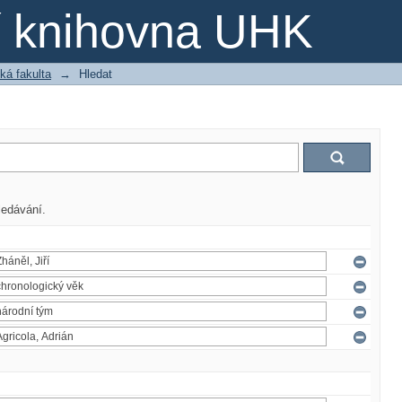
ní knihovna UHK
ká fakulta
→
Hledat
ledávání.