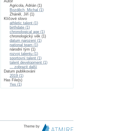
Autor
Agricola, Adrián (1)
Bozděch, Michal (1)
Zháněl, Jiří (1)
Klíčové slovo
athletic talent (1)
birthdate (1)
chronological age (1)
chronologický věk (1)
datum narození (1)
national team (1)
národní tým (1)
rozvoj talentu (1)
sportovní talent (1)
talent development (1)
... zobrazit další
Datum publikování
2019 (1)
Has File(s)
Yes (1)
Theme by