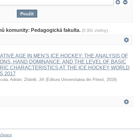
mů komunity: Pedagogická fakulta.
(0.001 vteřiny)
ATIVE AGE IN MEN’S ICE HOCKEY: THE ANALYSIS OF
IONS, HAND DOMINANCE, AND THE LEVEL OF BASIC
IC CHARACTERISTICS AT THE ICE HOCKEY WORLD
S 2017
icola, Adrián
;
Zháněl, Jiří
(
Editura Universitatea din Pitesti
,
2019
)
aSpace