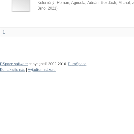
Koloničný, Roman
;
Agricola, Adrián
;
Bozděch, Michal
;
Z
Brno
,
2021
)
1
DSpace software
copyright © 2002-2016
DuraSpace
Kontaktujte nás
|
Vyjádření názoru