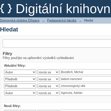
Hledat
Digitální kniho
Domovská stránka DSpace
→
Pedagogická fakulta
→
Hledat
Hledat
Filtry
Filtry použijte na upřesnění výsledků vyhledávání.
Aktuální filtry:
Nové filtry: