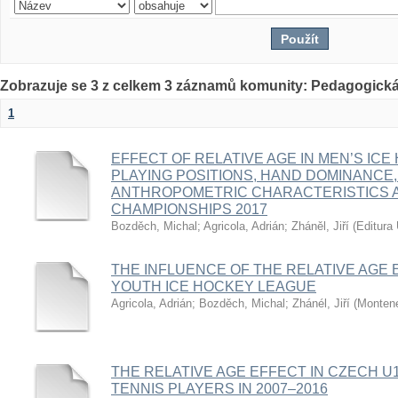
Zobrazuje se 3 z celkem 3 záznamů komunity: Pedagogická
1
EFFECT OF RELATIVE AGE IN MEN’S ICE
PLAYING POSITIONS, HAND DOMINANCE,
ANTHROPOMETRIC CHARACTERISTICS A
CHAMPIONSHIPS 2017
Bozděch, Michal
;
Agricola, Adrián
;
Zháněl, Jiří
(
Editura 
THE INFLUENCE OF THE RELATIVE AGE 
YOUTH ICE HOCKEY LEAGUE
Agricola, Adrián
;
Bozděch, Michal
;
Zhánél, Jiří
(
Montene
THE RELATIVE AGE EFFECT IN CZECH U
TENNIS PLAYERS IN 2007–2016