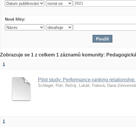
Nové filtry:
Zobrazuje se 1 z celkem 1 záznamů komunity: Pedagogická
1
Pilot study: Performance-ranking relationship 
Schlegel, Petr
;
Režný, Lukáš
;
Fialová, Dana
(
Universid
1