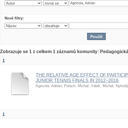
Nové filtry:
Zobrazuje se 1 z celkem 1 záznamů komunity: Pedagogická
1
THE RELATIVE AGE EFFECT OF PARTICI
JUNIOR TENNIS FINALS IN 2012–2016
Agricola, Adrián
;
Polách, Michal
;
Válek, Michal
;
Nykodý
1