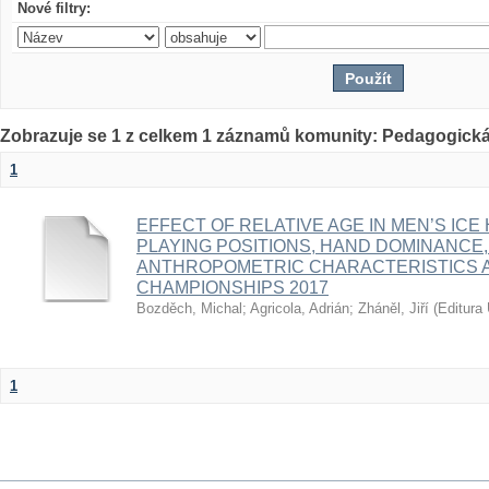
Nové filtry:
Zobrazuje se 1 z celkem 1 záznamů komunity: Pedagogická
1
EFFECT OF RELATIVE AGE IN MEN’S ICE
PLAYING POSITIONS, HAND DOMINANCE,
ANTHROPOMETRIC CHARACTERISTICS A
CHAMPIONSHIPS 2017
Bozděch, Michal
;
Agricola, Adrián
;
Zháněl, Jiří
(
Editura 
1