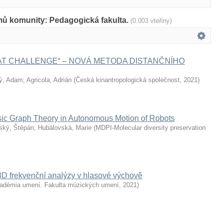
mů komunity: Pedagogická fakulta.
(0.003 vteřiny)
AT CHALLENGE“ – NOVÁ METODA DISTANČNÍHO
ý, Adam
;
Agricola, Adrián
(
Česká kinantropologická společnost
,
2021
)
asic Graph Theory in Autonomous Motion of Robots
ský, Štěpán
;
Hubálovská, Marie
(
MDPI-Molecular diversity preservation
3D frekvenční analýzy v hlasové výchově
adémia umení. Fakulta múzických umení
,
2021
)