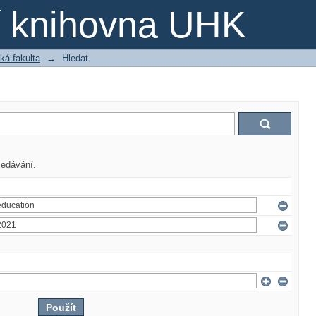
ní knihovna UHK
ká fakulta
→
Hledat
ledávání.