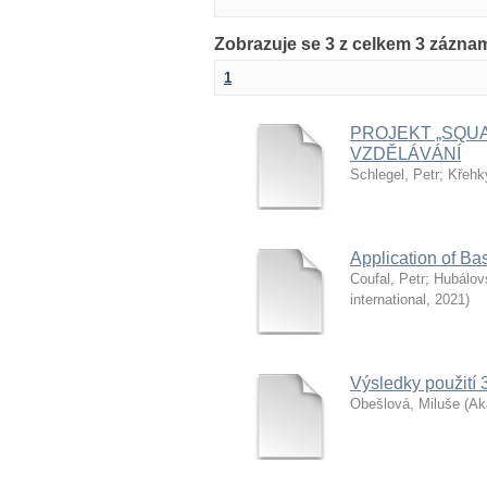
Zobrazuje se 3 z celkem 3 zázna
1
PROJEKT „SQU
VZDĚLÁVÁNÍ
Schlegel, Petr
;
Křehk
Application of B
Coufal, Petr
;
Hubálov
international
,
2021
)
Výsledky použití 
Obešlová, Miluše
(
Ak