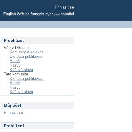
Přihlásit se
English
čeština
français
русский
español
Procházet
Vše v DSpace
Komunity a kolekce
Dle data publikování
Autoři
Názvy
Klíčová slova
Tato komunita
Dle data publikování
Autoři
Názvy
Klíčová slova
Můj účet
Přihlásit se
Prohlížení