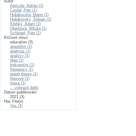
Autor
Agricola, Adrián (1)
Coufal, Petr (1)
Hubálovská, Marie (1)
Hubálovský, Štěpán (1)
Křehký, Adam (1)
Obešlová, Miluše (1)
Schlegel, Petr (1)
Klíčové slovo
education (3)
algorithm (1)
analysis (1)
analýzy (1)
dřep (1)
frekvenční (1)
frequency (1)
graph theory (1)
hlasové (1)
maze (1)
... zobrazit další
Datum publikování
2021 (3)
Has File(s)
Yes (3)