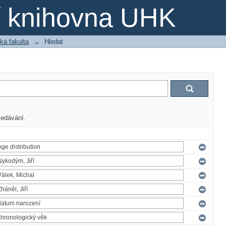
ní knihovna UHK
ká fakulta
→
Hledat
ledávání.