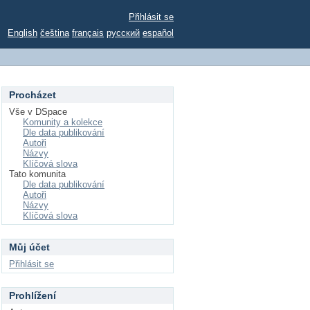
Přihlásit se
English
čeština
français
русский
español
Procházet
Vše v DSpace
Komunity a kolekce
Dle data publikování
Autoři
Názvy
Klíčová slova
Tato komunita
Dle data publikování
Autoři
Názvy
Klíčová slova
Můj účet
Přihlásit se
Prohlížení