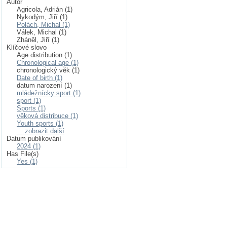
Autor
Agricola, Adrián (1)
Nykodým, Jiří (1)
Polách, Michal (1)
Válek, Michal (1)
Zháněl, Jiří (1)
Klíčové slovo
Age distribution (1)
Chronological age (1)
chronologický věk (1)
Date of birth (1)
datum narození (1)
mládežnícky sport (1)
sport (1)
Sports (1)
věková distribuce (1)
Youth sports (1)
... zobrazit další
Datum publikování
2024 (1)
Has File(s)
Yes (1)