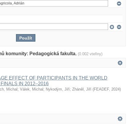
mů komunity: Pedagogická fakulta.
(0.002 vteřiny)
AGE EFFECT OF PARTICIPANTS IN THE WORLD
FINALS IN 2012–2016
ch, Michal
;
Válek, Michal
;
Nykodým, Jiří
;
Zháněl, Jiří
(
FEADEF
,
2024
)