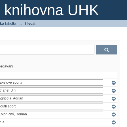
ní knihovna UHK
ká fakulta
→
Hledat
ledávání.