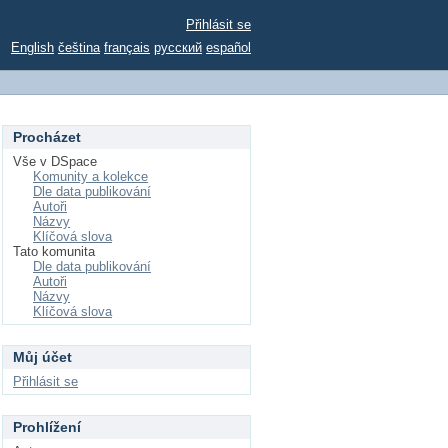
Přihlásit se
English
čeština
français
русский
español
Procházet
Vše v DSpace
Komunity a kolekce
Dle data publikování
Autoři
Názvy
Klíčová slova
Tato komunita
Dle data publikování
Autoři
Názvy
Klíčová slova
Můj účet
Přihlásit se
Prohlížení