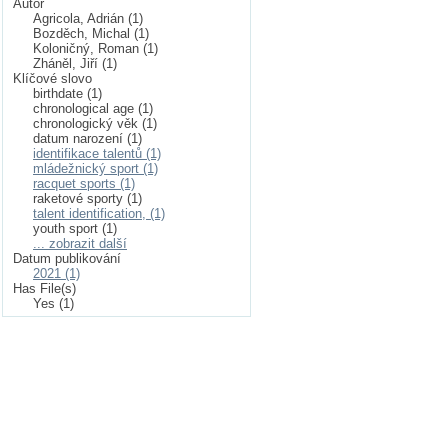
Autor
Agricola, Adrián (1)
Bozděch, Michal (1)
Koloničný, Roman (1)
Zháněl, Jiří (1)
Klíčové slovo
birthdate (1)
chronological age (1)
chronologický věk (1)
datum narození (1)
identifikace talentů (1)
mládežnický sport (1)
racquet sports (1)
raketové sporty (1)
talent identification, (1)
youth sport (1)
... zobrazit další
Datum publikování
2021 (1)
Has File(s)
Yes (1)