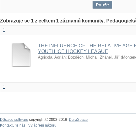
Zobrazuje se 1 z celkem 1 záznamů komunity: Pedagogická
1
THE INFLUENCE OF THE RELATIVE AGE 
YOUTH ICE HOCKEY LEAGUE
Agricola, Adrián
;
Bozděch, Michal
;
Zhánél, Jiří
(
Montene
1
DSpace software
copyright © 2002-2016
DuraSpace
Kontaktujte nás
|
Vyjádření názoru