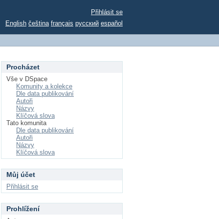
Přihlásit se
English
čeština
français
русский
español
Procházet
Vše v DSpace
Komunity a kolekce
Dle data publikování
Autoři
Názvy
Klíčová slova
Tato komunita
Dle data publikování
Autoři
Názvy
Klíčová slova
Můj účet
Přihlásit se
Prohlížení