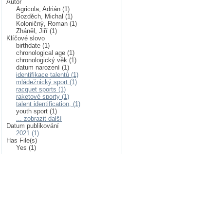
Autor
Agricola, Adrián (1)
Bozděch, Michal (1)
Koloničný, Roman (1)
Zháněl, Jiří (1)
Klíčové slovo
birthdate (1)
chronological age (1)
chronologický věk (1)
datum narození (1)
identifikace talentů (1)
mládežnický sport (1)
racquet sports (1)
raketové sporty (1)
talent identification, (1)
youth sport (1)
... zobrazit další
Datum publikování
2021 (1)
Has File(s)
Yes (1)