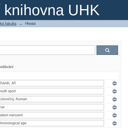
ní knihovna UHK
ká fakulta
→
Hledat
ledávání.