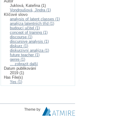
Autor
Juklová, Kateřina (1)
Vondroušová, Jindra (1)
Klíčové slovo
analysis of latent classes (1)
analýza latentních tříd (1)
budoucí učitel (1)
concept of training (1)
discourse (1)
discursive analysis (1)
diskurz (1)
diskurzivní analýza (1)
future teacher (1)
genre (1)
... zobrazit další
Datum publikování
2019 (1)
Has File(s)
Yes (1)
Theme by