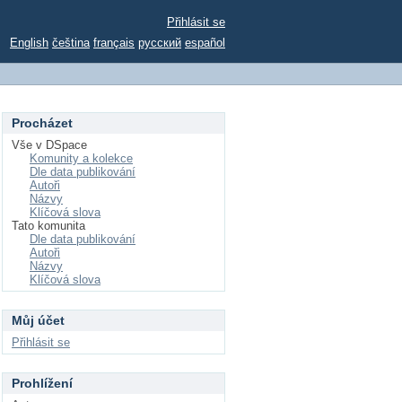
Přihlásit se
English
čeština
français
русский
español
Procházet
Vše v DSpace
Komunity a kolekce
Dle data publikování
Autoři
Názvy
Klíčová slova
Tato komunita
Dle data publikování
Autoři
Názvy
Klíčová slova
Můj účet
Přihlásit se
Prohlížení