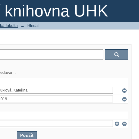
ní knihovna UHK
ká fakulta
→
Hledat
ledávání.