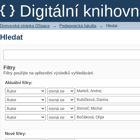
Hledat
Digitální kniho
Domovská stránka DSpace
→
Pedagogická fakulta
→
Hledat
Hledat
Filtry
Filtry použijte na upřesnění výsledků vyhledávání.
Aktuální filtry:
Nové filtry: