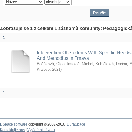
Zobrazuje se 1 z celkem 1 záznamů komunity: Pedagogická
1
Intervention Of Students With Specific Needs A
And Methodius In Trnava
Bočáková, Oľga
;
Imrovič, Michal
;
Kubíčková, Darina
;
M
Kralove
,
2021
)
1
DSpace software
copyright © 2002-2016
DuraSpace
Kontaktujte nás
|
Vyjádření názoru