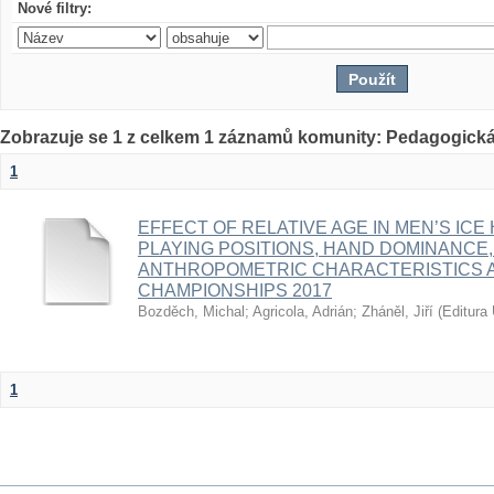
Nové filtry:
Zobrazuje se 1 z celkem 1 záznamů komunity: Pedagogická
1
EFFECT OF RELATIVE AGE IN MEN’S ICE
PLAYING POSITIONS, HAND DOMINANCE,
ANTHROPOMETRIC CHARACTERISTICS A
CHAMPIONSHIPS 2017
Bozděch, Michal
;
Agricola, Adrián
;
Zháněl, Jiří
(
Editura 
1