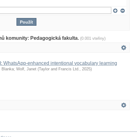
mů komunity: Pedagogická fakulta.
(0.001 vteřiny)
d: WhatsApp-enhanced intentional vocabulary learning
, Blanka
;
Wolf, Janet
(
Taylor and Francis Ltd.
,
2025
)