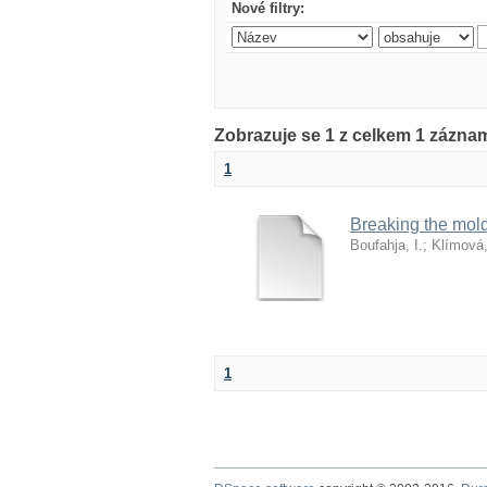
Nové filtry:
Zobrazuje se 1 z celkem 1 zázna
1
Breaking the mol
Boufahja, I.
;
Klímová
1