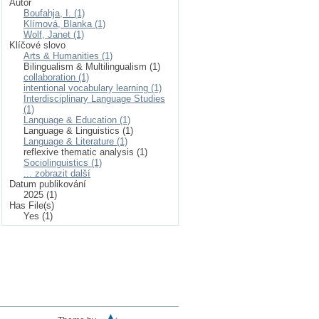
Autor
Boufahja, I. (1)
Klímová, Blanka (1)
Wolf, Janet (1)
Klíčové slovo
Arts & Humanities (1)
Bilingualism & Multilingualism (1)
collaboration (1)
intentional vocabulary learning (1)
Interdisciplinary Language Studies
(1)
Language & Education (1)
Language & Linguistics (1)
Language & Literature (1)
reflexive thematic analysis (1)
Sociolinguistics (1)
... zobrazit další
Datum publikování
2025 (1)
Has File(s)
Yes (1)