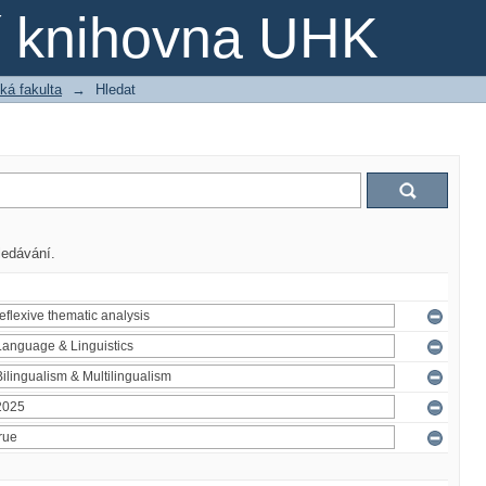
ní knihovna UHK
ká fakulta
→
Hledat
ledávání.