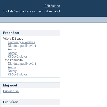
Přihlásit se
English
čeština
français
русский
español
Procházet
Vše v DSpace
Komunity a kolekce
Dle data publikování
Autoři
Názvy
Klíčová slova
Tato komunita
Dle data publikování
Autoři
Názvy
Klíčová slova
Můj účet
Přihlásit se
Prohlížení