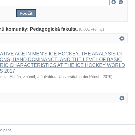
mů komunity: Pedagogická fakulta.
(0.001 vteřiny)
ATIVE AGE IN MEN’S ICE HOCKEY: THE ANALYSIS OF
IONS, HAND DOMINANCE, AND THE LEVEL OF BASIC
IC CHARACTERISTICS AT THE ICE HOCKEY WORLD
S 2017
icola, Adrián
;
Zháněl, Jiří
(
Editura Universitatea din Pitesti
,
2019
)
aSpace