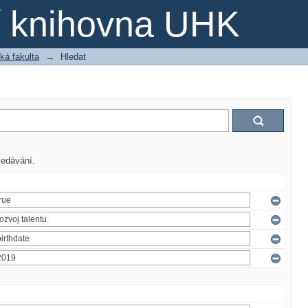
ní knihovna UHK
ká fakulta
→
Hledat
ledávání.