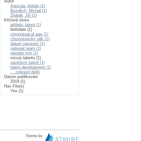
Autor
Agricola, Adrián (1)
Bozděch, Michal (1)
Zháněl, Jiří (1)
Klíčové slovo
athletic talent (1)
birthdate (1)
chronological age (1)
chronologický věk (1)
datum narození (1)
national team (1)
národní tým (1)
rozvoj talentu (1)
sportovní talent (1)
talent development (1)
... zobrazit další
Datum publikování
2019 (1)
Has File(s)
Yes (1)
Theme by