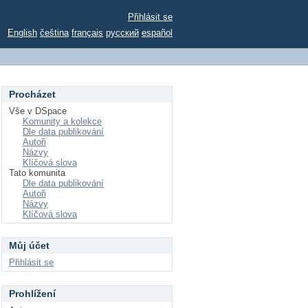
Přihlásit se
English
čeština
français
русский
español
Procházet
Vše v DSpace
Komunity a kolekce
Dle data publikování
Autoři
Názvy
Klíčová slova
Tato komunita
Dle data publikování
Autoři
Názvy
Klíčová slova
Můj účet
Přihlásit se
Prohlížení