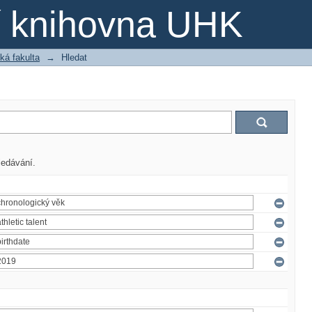
ní knihovna UHK
ká fakulta
→
Hledat
ledávání.