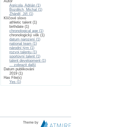
Autor
Agricola, Adrián (1)
Bozděch, Michal (1)
Zháněl, Jiří (1)
Klíčové slovo
athletic talent (1)
birthdate (1)
chronological age (1)
chronologický věk (1)
datum narození (1)
national team (1)
národní tým (1)
rozvoj talentu (1)
sportovní talent (1)
talent development (1)
... zobrazit další
Datum publikování
2019 (1)
Has File(s)
Yes (1)
Theme by