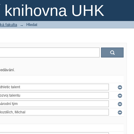
ní knihovna UHK
ká fakulta
→
Hledat
ledávání.