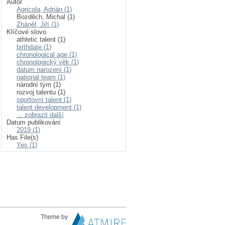
Autor
Agricola, Adrián (1)
Bozděch, Michal (1)
Zháněl, Jiří (1)
Klíčové slovo
athletic talent (1)
birthdate (1)
chronological age (1)
chronologický věk (1)
datum narození (1)
national team (1)
národní tým (1)
rozvoj talentu (1)
sportovní talent (1)
talent development (1)
... zobrazit další
Datum publikování
2019 (1)
Has File(s)
Yes (1)
Theme by