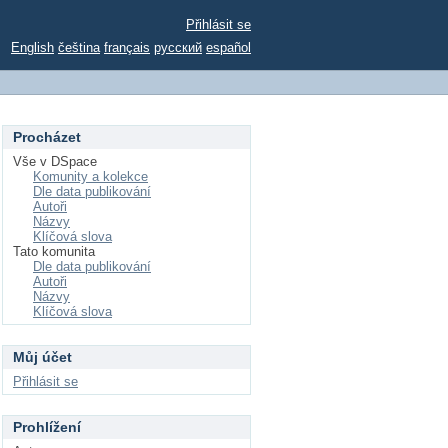
Přihlásit se
English
čeština
français
русский
español
Procházet
Vše v DSpace
Komunity a kolekce
Dle data publikování
Autoři
Názvy
Klíčová slova
Tato komunita
Dle data publikování
Autoři
Názvy
Klíčová slova
Můj účet
Přihlásit se
Prohlížení