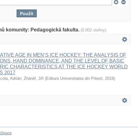
mů komunity: Pedagogická fakulta.
(0.002 vteřiny)
ATIVE AGE IN MEN’S ICE HOCKEY: THE ANALYSIS OF
IONS, HAND DOMINANCE, AND THE LEVEL OF BASIC
IC CHARACTERISTICS AT THE ICE HOCKEY WORLD
S 2017
icola, Adrián
;
Zháněl, Jiří
(
Editura Universitatea din Pitesti
,
2019
)
aSpace