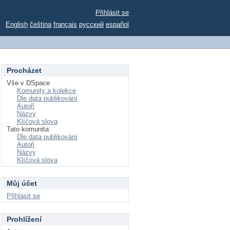
Přihlásit se
English
čeština
français
русский
español
Procházet
Vše v DSpace
Komunity a kolekce
Dle data publikování
Autoři
Názvy
Klíčová slova
Tato komunita
Dle data publikování
Autoři
Názvy
Klíčová slova
Můj účet
Přihlásit se
Prohlížení