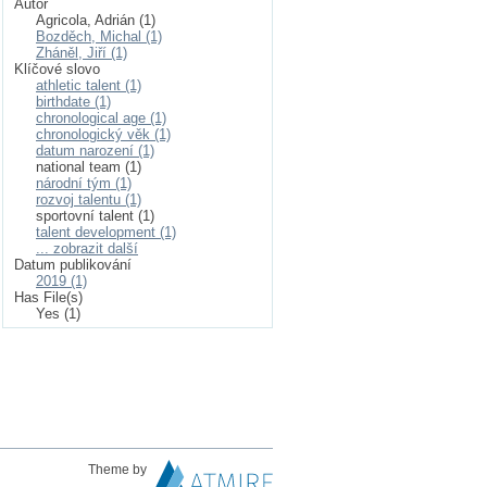
Autor
Agricola, Adrián (1)
Bozděch, Michal (1)
Zháněl, Jiří (1)
Klíčové slovo
athletic talent (1)
birthdate (1)
chronological age (1)
chronologický věk (1)
datum narození (1)
national team (1)
národní tým (1)
rozvoj talentu (1)
sportovní talent (1)
talent development (1)
... zobrazit další
Datum publikování
2019 (1)
Has File(s)
Yes (1)
Theme by