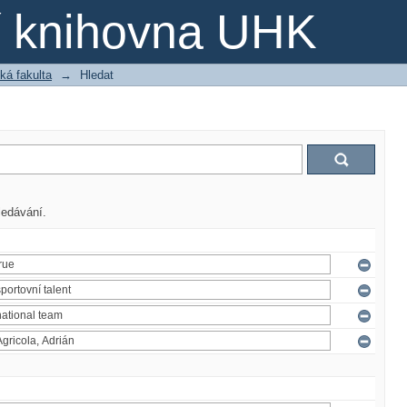
ní knihovna UHK
ká fakulta
→
Hledat
ledávání.