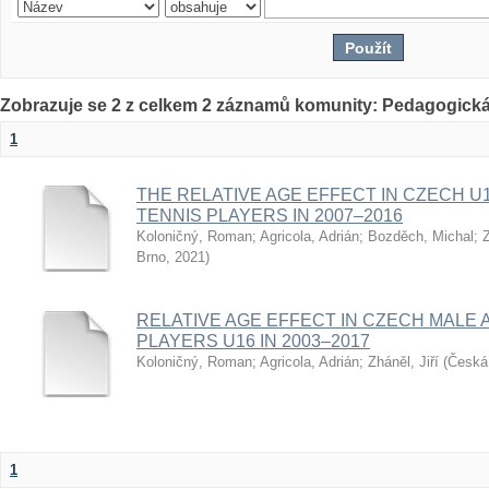
Zobrazuje se 2 z celkem 2 záznamů komunity: Pedagogická
1
THE RELATIVE AGE EFFECT IN CZECH U
TENNIS PLAYERS IN 2007–2016
Koloničný, Roman
;
Agricola, Adrián
;
Bozděch, Michal
;
Z
Brno
,
2021
)
RELATIVE AGE EFFECT IN CZECH MALE 
PLAYERS U16 IN 2003–2017
Koloničný, Roman
;
Agricola, Adrián
;
Zháněl, Jiří
(
Česká 
1