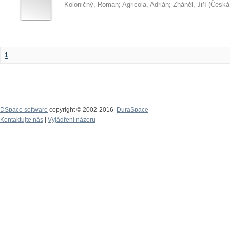
Koloničný, Roman
;
Agricola, Adrián
;
Zháněl, Jiří
(
Česká 
1
DSpace software
copyright © 2002-2016
DuraSpace
Kontaktujte nás
|
Vyjádření názoru