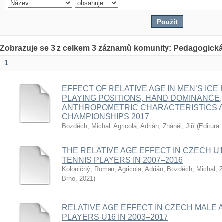
Zobrazuje se 3 z celkem 3 záznamů komunity: Pedagogická
1
EFFECT OF RELATIVE AGE IN MEN’S ICE
PLAYING POSITIONS, HAND DOMINANCE,
ANTHROPOMETRIC CHARACTERISTICS A
CHAMPIONSHIPS 2017
Bozděch, Michal
;
Agricola, Adrián
;
Zháněl, Jiří
(
Editura 
THE RELATIVE AGE EFFECT IN CZECH U
TENNIS PLAYERS IN 2007–2016
Koloničný, Roman
;
Agricola, Adrián
;
Bozděch, Michal
;
Z
Brno
,
2021
)
RELATIVE AGE EFFECT IN CZECH MALE 
PLAYERS U16 IN 2003–2017