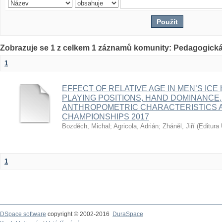
Zobrazuje se 1 z celkem 1 záznamů komunity: Pedagogická
1
EFFECT OF RELATIVE AGE IN MEN’S ICE
PLAYING POSITIONS, HAND DOMINANCE,
ANTHROPOMETRIC CHARACTERISTICS A
CHAMPIONSHIPS 2017
Bozděch, Michal
;
Agricola, Adrián
;
Zháněl, Jiří
(
Editura 
1
DSpace software
copyright © 2002-2016
DuraSpace