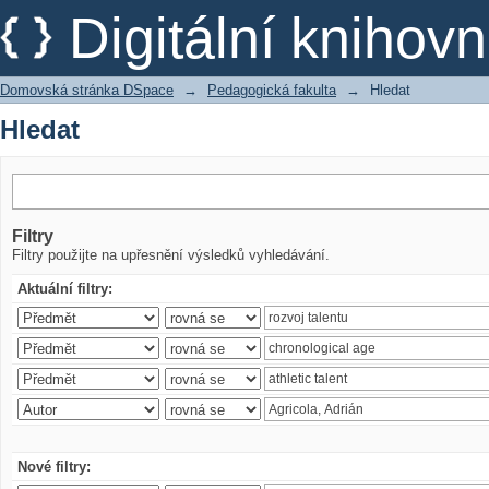
Hledat
Digitální kniho
Domovská stránka DSpace
→
Pedagogická fakulta
→
Hledat
Hledat
Filtry
Filtry použijte na upřesnění výsledků vyhledávání.
Aktuální filtry:
Nové filtry: