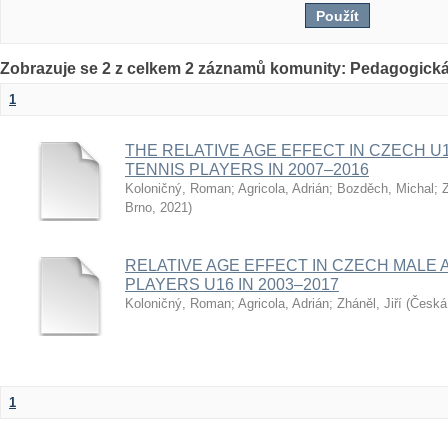
Zobrazuje se 2 z celkem 2 záznamů komunity: Pedagogická
1
THE RELATIVE AGE EFFECT IN CZECH U
TENNIS PLAYERS IN 2007–2016
Koloničný, Roman
;
Agricola, Adrián
;
Bozděch, Michal
;
Z
Brno
,
2021
)
RELATIVE AGE EFFECT IN CZECH MALE 
PLAYERS U16 IN 2003–2017
Koloničný, Roman
;
Agricola, Adrián
;
Zháněl, Jiří
(
Česká 
1