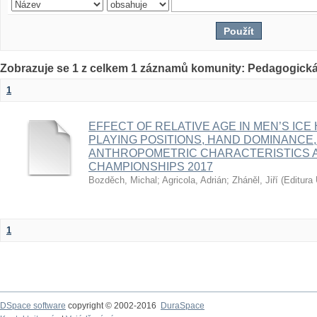
Zobrazuje se 1 z celkem 1 záznamů komunity: Pedagogická
1
EFFECT OF RELATIVE AGE IN MEN’S ICE
PLAYING POSITIONS, HAND DOMINANCE,
ANTHROPOMETRIC CHARACTERISTICS A
CHAMPIONSHIPS 2017
Bozděch, Michal
;
Agricola, Adrián
;
Zháněl, Jiří
(
Editura 
1
DSpace software
copyright © 2002-2016
DuraSpace