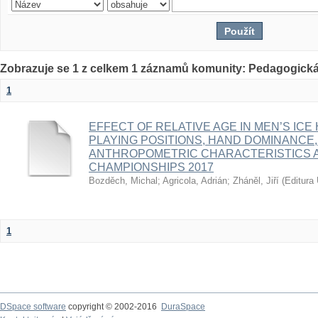
Zobrazuje se 1 z celkem 1 záznamů komunity: Pedagogická
1
EFFECT OF RELATIVE AGE IN MEN’S ICE
PLAYING POSITIONS, HAND DOMINANCE,
ANTHROPOMETRIC CHARACTERISTICS A
CHAMPIONSHIPS 2017
Bozděch, Michal
;
Agricola, Adrián
;
Zháněl, Jiří
(
Editura 
1
DSpace software
copyright © 2002-2016
DuraSpace