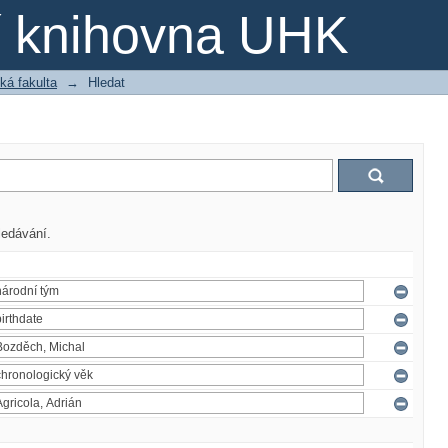
ní knihovna UHK
ká fakulta
→
Hledat
ledávání.