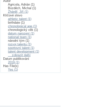
Autor
Agricola, Adrián (1)
Bozděch, Michal (1)
Zháněl, Jiří (1)
Klíčové slovo
athletic talent (1)
birthdate (1)
chronological age (1)
chronologický věk (1)
datum narození (1)
national team (1)
národní tým (1)
rozvoj talentu (1)
sportovní talent (1)
talent development (1)
... zobrazit další
Datum publikování
2019 (1)
Has File(s)
Yes (1)