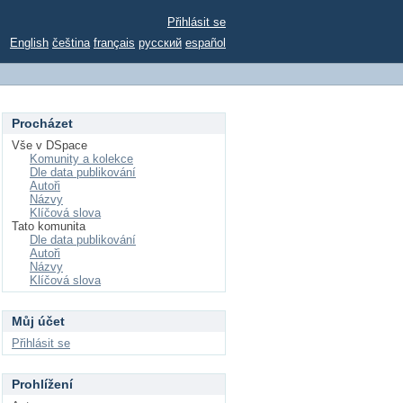
Přihlásit se
English
čeština
français
русский
español
Procházet
Vše v DSpace
Komunity a kolekce
Dle data publikování
Autoři
Názvy
Klíčová slova
Tato komunita
Dle data publikování
Autoři
Názvy
Klíčová slova
Můj účet
Přihlásit se
Prohlížení